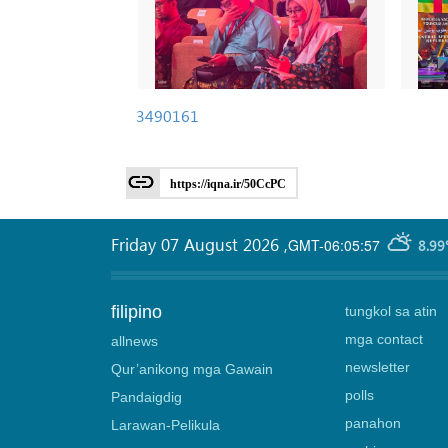
3490161
https://iqna.ir/50CcPC
Friday 07 August 2026
,
GMT-06:05:57
8.99
filipino
tungkol sa atin
mga contact
allnews
newsletter
Qur’anikong mga Gawain
polls
Pandaigdig
panahon
Larawan-Pelikula