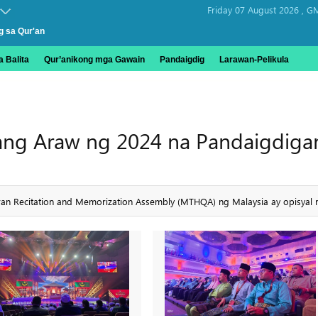
Friday 07 August 2026 ,
GM
g sa Qur'an
 Balita
Qur’anikong mga Gawain
Pandaigdig
Larawan-Pelikula
ang Araw ng 2024 na Pandaigdigan
uran Recitation and Memorization Assembly (MTHQA) ng Malaysia ay opisyal 