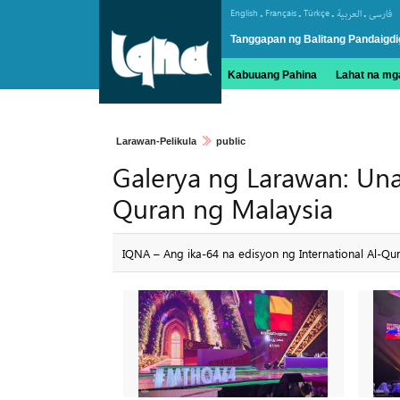
.
.
.
.
English
Français
Türkçe
العربیة
فارسی
Tanggapan ng Balitang Pandaigdi
Kabuuang Pahina
Lahat na mga
Larawan-Pelikula
public
Galerya ng Larawan: Un
Quran ng Malaysia
IQNA – Ang ika-64 na edisyon ng International Al-Q