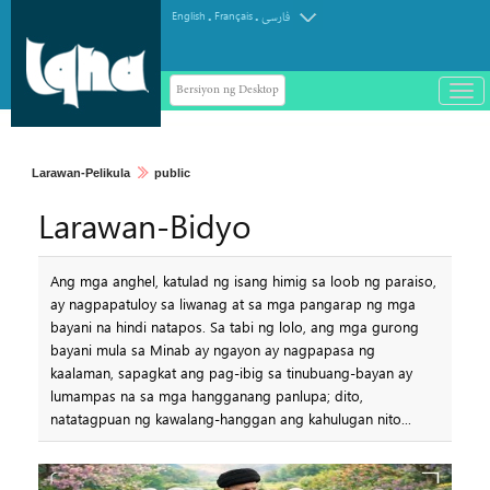
.
.
English
Français
فارسی
Bersiyon ng Desktop
باز
و
سته
ردن
Larawan-Pelikula
public
منو
Larawan-Bidyo
Ang mga anghel, katulad ng isang himig sa loob ng paraiso,
ay nagpapatuloy sa liwanag at sa mga pangarap ng mga
bayani na hindi natapos. Sa tabi ng lolo, ang mga gurong
bayani mula sa Minab ay ngayon ay nagpapasa ng
kaalaman, sapagkat ang pag-ibig sa tinubuang-bayan ay
lumampas na sa mga hangganang panlupa; dito,
natatagpuan ng kawalang-hanggan ang kahulugan nito...