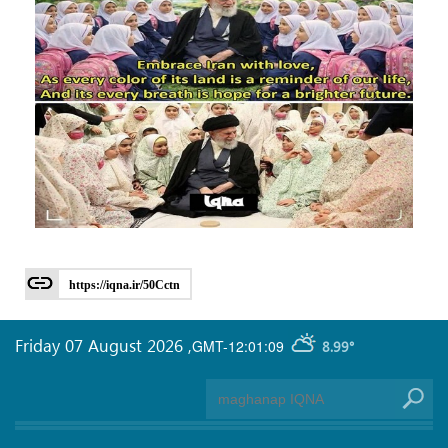
https://iqna.ir/50Cctn
Friday 07 August 2026
,
GMT-12:01:09
8.99°