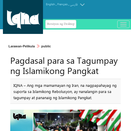
.
.
English
Français
فارسی
Bersiyon ng Desktop
باز
و
سته
ردن
Larawan-Pelikula
public
منو
Pagdasal para sa Tagumpay
ng Islamikong Pangkat
IQNA – Ang mga mamamayan ng Iran, na nagpapahayag ng
suporta sa Islamikong Rebolusyon, ay nanalangin para sa
tagumpay at pananaig ng Islamikong Pangkat.