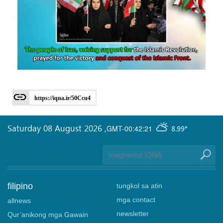
https://iqna.ir/50Ccu4
Saturday 08 August 2026
,
GMT-00:42:21
8.99°
filipino
tungkol sa atin
mga contact
allnews
newsletter
Qur’anikong mga Gawain