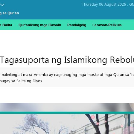
Thursday 06 August 2026 ,
GM
g sa Qur'an
 Balita
Qur’anikong mga Gawain
Pandaigdig
Larawan-Pelikula
Tagasuporta ng Islamikong Rebo
g nalinlang at maka-Amerika ay nagsunog ng mga moske at mga Quran sa I
ugay sa Salita ng Diyos.