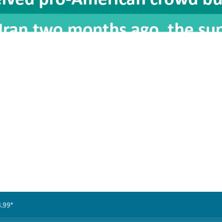
8.99°