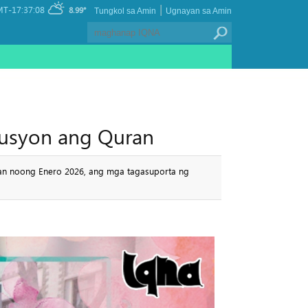
|
T-17:37:08
8.99°
Tungkol sa Amin
Ugnayan sa Amin
lusyon ang Quran
ran noong Enero 2026, ang mga tagasuporta ng