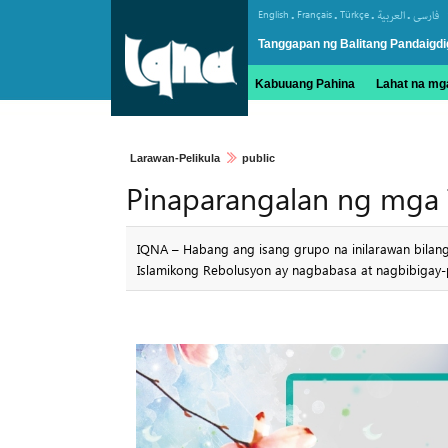
.
.
.
.
English
Français
Türkçe
العربیة
فارسی
Tanggapan ng Balitang Pandaigdi
Kabuuang Pahina
Lahat na mga
Larawan-Pelikula
public
Pinaparangalan ng mga 
IQNA – Habang ang isang grupo na inilarawan bilan
Islamikong Rebolusyon ay nagbabasa at nagbibigay-p