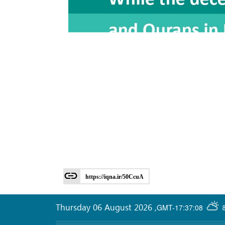
https://iqna.ir/50CcuA
Thursday 06 August 2026
,
GMT-17:37:08