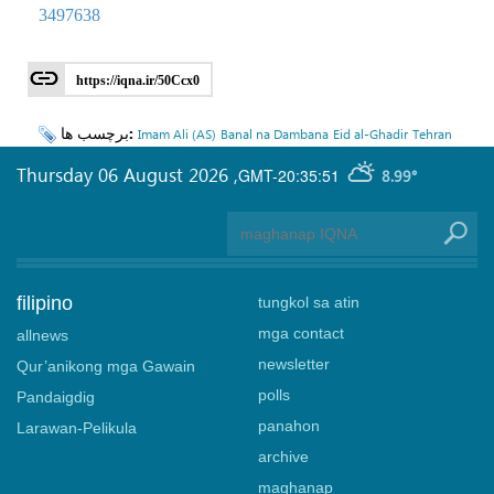
3497638
https://iqna.ir/50Ccx0
برچسب ها:
Imam Ali (AS)
Banal na Dambana
Eid al-Ghadir
Tehran
Thursday 06 August 2026
,
GMT-20:35:51
8.99°
filipino
tungkol sa atin
mga contact
allnews
newsletter
Qur’anikong mga Gawain
polls
Pandaigdig
panahon
Larawan-Pelikula
archive
maghanap