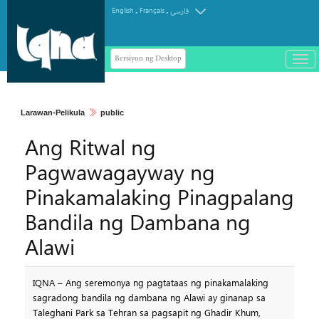
.
.
English
Français
فارسی
Bersiyon ng Desktop
باز
و
سته
ردن
Larawan-Pelikula
public
منو
Ang Ritwal ng
Pagwawagayway ng
Pinakamalaking Pinagpalang
Bandila ng Dambana ng
Alawi
IQNA – Ang seremonya ng pagtataas ng pinakamalaking
sagradong bandila ng dambana ng Alawi ay ginanap sa
Taleghani Park sa Tehran sa pagsapit ng Ghadir Khum,