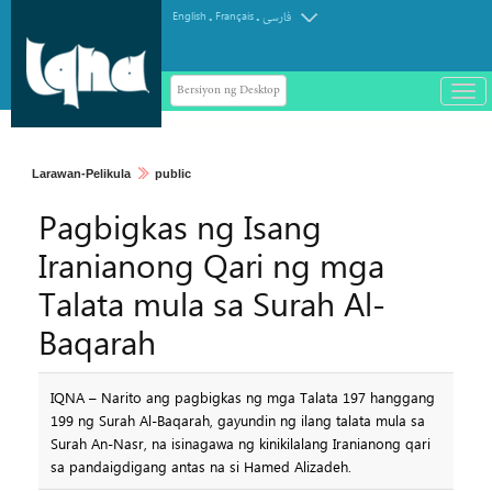
.
.
English
Français
فارسی
Bersiyon ng Desktop
باز
و
سته
ردن
Larawan-Pelikula
public
منو
Pagbigkas ng Isang
Iranianong Qari ng mga
Talata mula sa Surah Al-
Baqarah
IQNA – Narito ang pagbigkas ng mga Talata 197 hanggang
199 ng Surah Al-Baqarah, gayundin ng ilang talata mula sa
Surah An-Nasr, na isinagawa ng kinikilalang Iranianong qari
sa pandaigdigang antas na si Hamed Alizadeh.