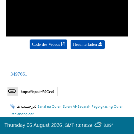
Video
Code des Videos
Herunterladen
3497661
https://iqna.ir/50Ccx9
برچسب ها:
Banal na Quran
Surah Al-Baqarah
Pagbigkas ng Quran
iranianong qari
Thursday 06 August 2026
,
GMT-13:18:29
8.99°