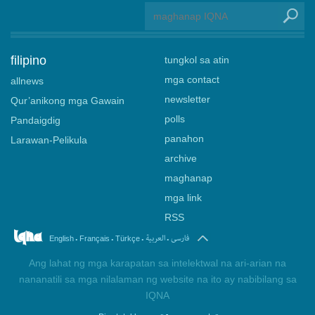
filipino
tungkol sa atin
mga contact
allnews
newsletter
Qur’anikong mga Gawain
polls
Pandaigdig
panahon
Larawan-Pelikula
archive
maghanap
mga link
RSS
.
.
.
.
فارسی
العربیة
English
Français
Türkçe
Ang lahat ng mga karapatan sa intelektwal na ari-arian na
nananatili sa mga nilalaman ng website na ito ay nabibilang sa
IQNA