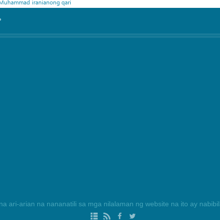
 Muhammad
iranianong qari
°
na ari-arian na nananatili sa mga nilalaman ng website na ito ay nabib