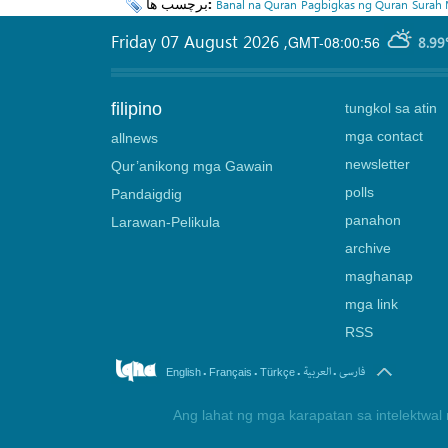
برچسب ها:
Banal na Quran
Pagbigkas ng Quran
Surah
Friday 07 August 2026
,
GMT-08:00:56
8.99
filipino
tungkol sa atin
mga contact
allnews
newsletter
Qur’anikong mga Gawain
polls
Pandaigdig
panahon
Larawan-Pelikula
archive
maghanap
mga link
RSS
.
.
.
.
فارسی
العربیة
English
Français
Türkçe
Ang lahat ng mga karapatan sa intelektwal 