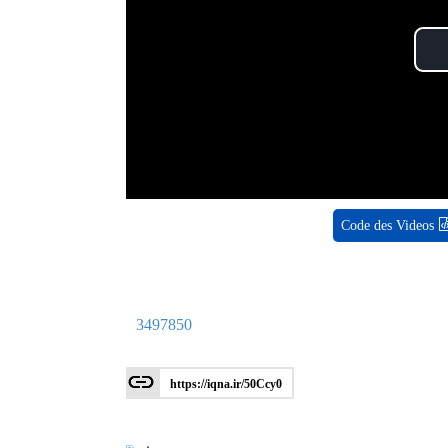
Code des Videos
3497850
https://iqna.ir/50Ccy0