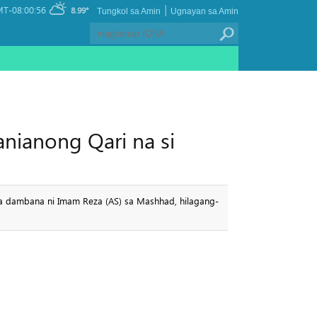
|
T-08:00:56
8.99°
Tungkol sa Amin
Ugnayan sa Amin
nianong Qari na si
na dambana ni Imam Reza (AS) sa Mashhad, hilagang-