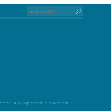
|
|
ilang sa IQNA
mga contact
tungkol sa atin