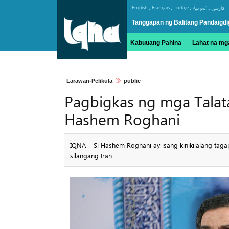
.
.
.
.
English
Français
Türkçe
العربیة
فارسی
Tanggapan ng Balitang Pandaigdi
Kabuuang Pahina
Lahat na mga
Larawan-Pelikula
public
Pagbigkas ng mga Talat
Hashem Roghani
IQNA – Si Hashem Roghani ay isang kinikilalang tag
silangang Iran.