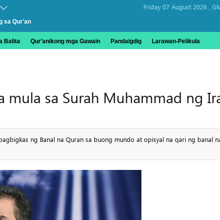
Friday 07 August 2026 ,
GM
g sa Qur'an
 Balita
Qur’anikong mga Gawain
Pandaigdig
Larawan-Pelikula
a mula sa Surah Muhammad ng Ira
apagbigkas ng Banal na Quran sa buong mundo at opisyal na qari ng banal 