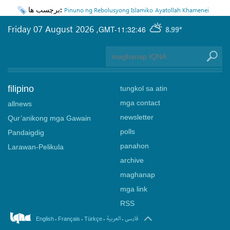
برچسب ها:
Pinuno ng Rebolusyong Islamiko
Ayatollah Khamenei
Friday 07 August 2026
,
GMT-11:32:46
8.99°
filipino
tungkol sa atin
mga contact
allnews
newsletter
Qur’anikong mga Gawain
polls
Pandaigdig
panahon
Larawan-Pelikula
archive
maghanap
mga link
RSS
.
.
.
.
فارسی
العربیة
English
Français
Türkçe