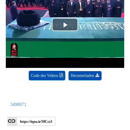
Play
Video
Code des Videos
Herunterladen
3498071
https://iqna.ir/50Ccz3