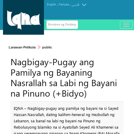
.
.
English
Français
فارسی
Bersiyon ng Desktop
باز
و
سته
ردن
Larawan-Pelikula
public
منو
Nagbigay-Pugay ang
Pamilya ng Bayaning
Nasrallah sa Labi ng Bayani
na Pinuno (+Bidyo)
IQNA – Nagbigay-pugay ang pamilya ng bayani na si Sayed
Hassan Nasrallah, dating kalihim-heneral ng Hezbollah ng
Lebanon, sa banal na labi ng bayani na Pinuno ng
Rebolusyong Islamiko na si Ayatollah Seyed Ali Khamenei sa
isang seremonyang ginanap sa Imam Khomeini (RA) Mosalla