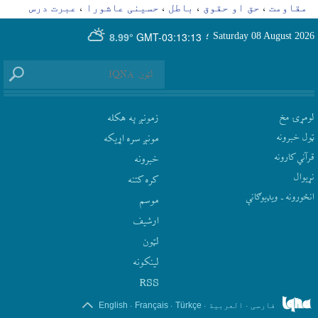
مقاومت
حق او حقوق
باطل
حسینی عاشورا
عبرت درس
،
،
،
،
GMT-03:13:13
Saturday 08 August 2026
؛
8.99°
لومړۍ مخ
زمونږ په هکله
ټول خبرونه
مونږ سره اړيکه
قرآني کارونه
‫خبرونه
نړيوال
کره کتنه
انځورونه ـ ویډیوګانې
موسم
ارشيف
لټون
لينکونه
RSS
.
.
.
.
فارسی
العربیة
Türkçe
Français
English