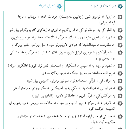
ډير لیدل شوي خبرونه
اخیرني خبرونه
د اروپا له لومړي شین (چاپېریال‌دوست) جومات څخه د بریتانیا د پاچا
لیدنه(فیلم)
په قطر کې په جوماتونو کې د قرآن کریم د اوړي د زده‌کړې ګډ پروګرام پیل شو
د شهید اسماعیل هنیه زوی: د پلار د قرآن د تلاوت مجلسونه مو ډېر یادیږي
د مقاومت د سیدالشهدا له عبادي لارښوونو سره د سل ورځنئ ملتیا پروګرام
د قرآن کریم د لومړي ترتیل شوي غږیز تلاوت ثبتیدا؛ د قرآن په خدمت کې
یو تاریخي پړاو
د شهیدانو وینه به له سیمې د استکبار او استعمار ټغر ټول کړي(ځانګړی مرکه)
ذبیح الله مجاهد: سیمه ییز جنګ د هیچا په ګټه نه دی
په عراق کې د قرآني استعدادونو د سیالیو لومړنۍ ازموینې پیل شوې
د هر ایرانی د شهادت په بدل کې به یو امریکایي عسکر جهنم ته واستول شي
په مراکش کې د قرآن کریم د حافظانو لاریون (انځوریز راپور)
د الازهر د څار مرکز د نړیوال جام پر مهال د اسلام‌ضده پروسې د زیاتېدو په اړه
اندېښنه څرګنده کړه
د حسيني اربعین لپاره له ۱۳ زرو او ۵۰۰ څخه ډېر د خدمت او عزادارۍ
موکبونه ثبت شول