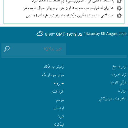
په مسجدالاقصی کې د صهیونیسټي رژیم اقدامات وغندل شول
د ایران له شرایطو سره سم به د قرآن ملي او نړیوالې سیالۍ ترسره شي
د اسلامي علومو د زده‌کړې مرکز او ددینونو ترمینځ د ګډ ژوند پل
GMT-19:19:32
Saturday 08 August 2026
؛
8.99°
لومړۍ مخ
زمونږ په هکله
ټول خبرونه
مونږ سره اړيکه
قرآني کارونه
‫خبرونه
نړيوال
کره کتنه
انځورونه ـ ویډیوګانې
موسم
ارشيف
لټون
لينکونه