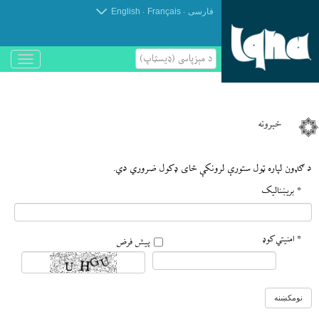
.
.
فارسی
Français
English
د مېزپاسى (ډیسټاپ)
باز
و
بسته
کردن
منو
خبرونه
د ګډون لپاره ټول ستورې لرونکې ځای ډکول ضروري دي.
* بريښناليک
* امنیتي کوډ
پیش فرض