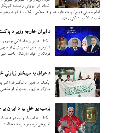
اتحاد او یووالي رامنځته کوونک
امام خمیني (رح) پامته داره ده او د اسلامی انقلاب د شهید رهبر ح
قدرت لا زیات کړی دی.
د ایران خارجه وزیر د پاکس
ایکنا- د ایران د اسلامي جمهوری
د لومړي وزیر له مرستیال او د بهر
قوماندان فیلډ مارشال عاصم منیر 
د عراق په سپېڅلو زیارتي ځایونو او د نړۍ په ۰
ایکنا- د غدیر د نېکمرغه اختر په
مبارکو مزارونو، بنسټونو او مذهبي هیئتونو ، او همدارنګ
ټرمپ یو ځل بیا د ایران پر ض
ایکنا- د امریکا ولسمشر د شیکاګو
له پوځي بریدونو سره د مخالفت پ