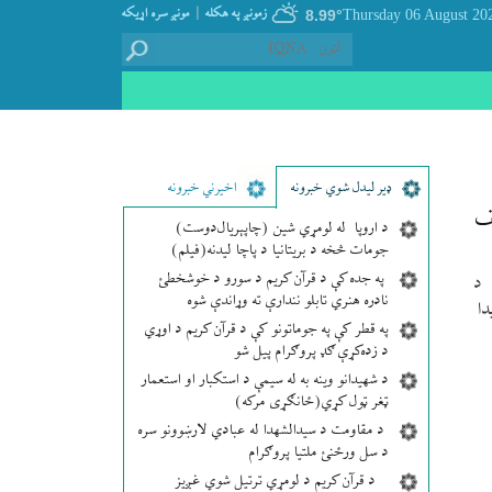
|
زمونږ په هکله
مونږ سره اړيکه
8.99°
ډير لیدل شوي خبرونه
اخیرني خبرونه
ف
د اروپا له لومړي شین (چاپېریال‌دوست)
جومات څخه د بریتانیا د پاچا لیدنه(فیلم)
په جده کې د قرآن کریم د سورو د خوشخطئ
 د
نادره هنري تابلو نندارې ته وړاندې شوه
ا
په قطر کې په جوماتونو کې د قرآن کریم د اوړي
د زده‌کړې ګډ پروګرام پیل شو
د شهیدانو وینه به له سیمې د استکبار او استعمار
ټغر ټول کړي(ځانګړی مرکه)
د مقاومت د سیدالشهدا له عبادي لارښوونو سره
د سل ورځنئ ملتیا پروګرام
د قرآن کریم د لومړي ترتیل شوي غږیز