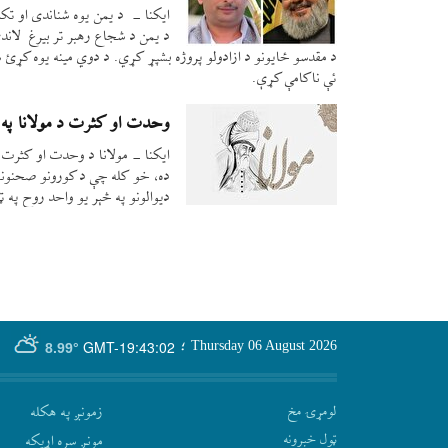
ایکنا - د یمن یوه شناندی او تک
د یمن د شجاع رهبر تر بیرغ لان
د مقدسو ځایونو د ازادولو پروژه بشپړ کړي. د دوي مینه یوه کړئ
ئې ناکامې کړې.
وحدت او کثرت د مولانا په 
ایکنا - مولانا د وحدت او کثرت د 
ده، خو کله چې د کورونو صحنونو 
دیوالونو په څېر یو واحد روح په ټ
GMT-19:43:02
Thursday 06 August 2026
؛
8.99°
لومړۍ مخ
زمونږ په هکله
ټول خبرونه
مونږ سره اړيکه