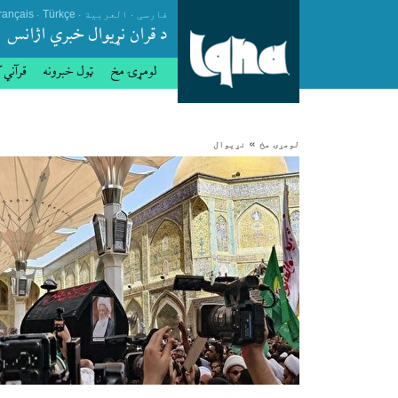
.
.
.
فارسی
العربیة
Türkçe
rançais
د قران نړيوال خبري اژانس
لومړۍ مخ
ټول خبرونه
قرآني 
»
لومړۍ مخ
نړيوال