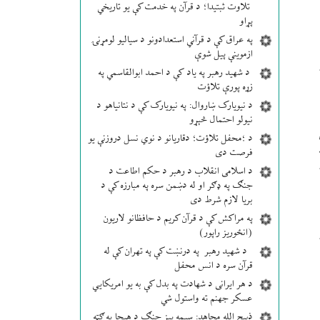
تلاوت ثبتیدا؛ د قرآن په خدمت کې یو تاریخي
پړاو
په عراق کې د قرآني استعدادونو د سیالیو لومړنۍ
ازموینې پیل شوې
د شهید رهبر په یاد کې د احمد ابوالقاسمي په
زړه پورې تلاؤت
د نیویارک ښاروال: په نیویارک کې د نتانیاهو د
نیولو احتمال څېړو
د ؛محفل تلاؤت؛ دقاریانو د نوي نسل دروزنې یو
د
فرصت دی
د اسلامی انقلاب د رهبر د حکم اطاعت د
جنګ په ډګر او له دښمن سره په مبارزه کې د
بریا لازم شرط دی
په مراکش کې د قرآن کریم د حافظانو لاریون
(انځوریز راپور)
د شهید رهبر په درنښت کې په تهران کې له
قرآن سره د انس محفل
د هر ایرانی د شهادت په بدل کې به یو امریکایي
عسکر جهنم ته واستول شي
ذبیح الله مجاهد: سیمه ییز جنګ د هیچا په ګټه