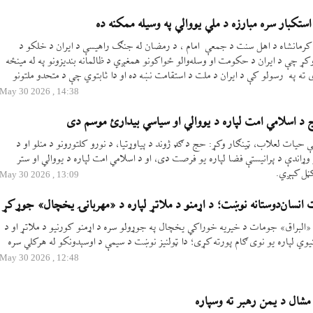
تکبار سره مبارزه د ملي یووالي په وسیله ممکنه ده
، کرمانشاه د اهل سنت د جمعې امام ، د رمضان له جنګ راهیسې د ایران د خلکو د
وکړ چې د ایران د حکومت او وسله‌والو ځواکونو همغږي د ظالمانه بندیزونو په له مینځه
ه په رسولو کې د ایران د ملت د استقامت نښه ده او دا ثابتوي چې د متحدو ملتونو
14:38 , 2026 May 30
 د اسلامي امت لپاره د یووالي او سیاسي بیدارئ موسم دی
 حیات لعلاب، ټینګار وکړ: حج د ګډ ژوند د پیاوړتیا، د نورو کلتورونو د منلو او د
 وړاندې د پرانیستې فضا لپاره یو فرصت دی، او د اسلامي امت لپاره د یووالي او ستر
ګڼل کېږي.
13:09 , 2026 May 30
 انسان‌دوستانه نوښت؛ د اړمنو د ملاتړ لپاره د «مهربانۍ یخچال» جوړ کړ
 «البراق» جومات د خیریه خوراکي یخچال په جوړولو سره د اړمنو کورنیو د ملاتړ او د
ي لپاره یو نوی ګام پورته کړی؛ دا ټولنیز نوښت د سیمې د اوسېدونکو له هرکلي سره
12:48 , 2026 May 30
شال د یمن رهبر ته وسپاره