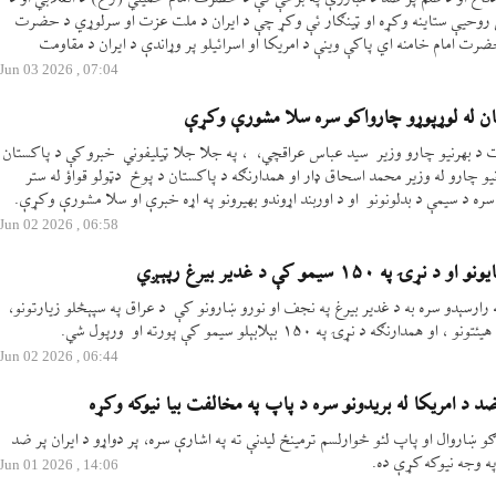
ې روحیې ستاینه وکړه او ټینګار ئې وکړ چې د ایران د ملت عزت او سرلوړي د حضرت
ضرت امام خامنه‌ اي پاکې وینې د امریکا او اسرائیلو پر وړاندې د ایران د مقاومت
07:04 , 2026 Jun 03
تان له لوړپوړو چارواکو سره سلا مشورې وکړې
ت د بهرنیو چارو وزیر سید عباس عراقچي، ، په جلا جلا ټیلیفوني خبرو کې د پاکستان
نیو چارو له وزیر محمد اسحاق ډار او همدارنګه د پاکستان د پوځ دټولو قواؤ له ستر
سره د سیمې د بدلونونو او د اوربند اړوندو بهیرونو په اړه خبرې او سلا مشورې وکړې.
06:58 , 2026 Jun 02
۱۵ سیمو کې د غدیر بیرغ رپېږي
 رارسېدو سره به د غدیر بیرغ په نجف او نورو ښارونو کې د عراق په سپېڅلو زیارتونو،
ه د نړۍ په ۱۵۰ بېلابېلو سیمو کې پورته او ورپول شي.
06:44 , 2026 Jun 02
د د امریکا له بریدونو سره د پاپ په مخالفت بیا نیوکه وکړه
 ښاروال او پاپ لئو څوارلسم ترمینځ لیدنې ته په اشارې سره، پر دواړو د ایران پر ضد
ه وجه نیوکه کړې ده.
14:06 , 2026 Jun 01