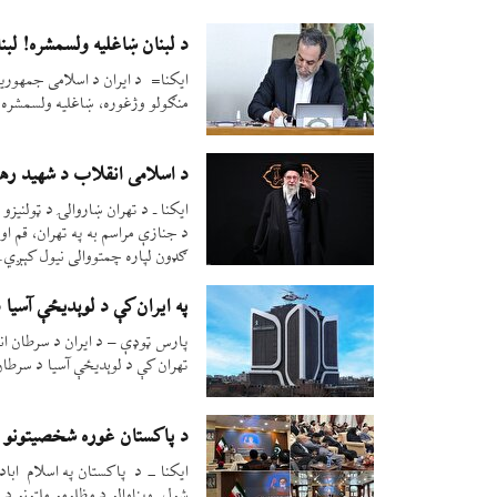
د لبنان ښاغلیه ولسمشره! ل
ایکنا= د ایران د اسلامی جمهوری
منګولو وژغوره، ښاغلیه ولسمشره!
د اسلامی انقلاب د شهید رهب
ایکنا ـ د تهران ښاروالۍ د ټولنی
ګډون لپاره چمتووالی نیول کېږي.
په ایران کې د لوېدیځې آسیا 
تهران کې د لوېدیځې آسیا د سرطان 
د پاکستان غوره شخصیتونو و
ایکنا - د پاکستان په اسلام ابا
شول. ویناوالو د مظلومو ملتونو د