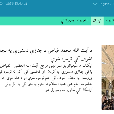
, Thursday 06 August 2026
GMT-19:43:02
.
English
F
کارونه
نړيوال
انځورونه ـ ویډیوګانې
د آیت الله محمد فیاض د جنازې دستورې په نج
اشرف کې ترسره شوې
ایکنا- د شیعیانو یو ستر دینی مرجع آیت الله العظمی الفیاض
پاکې جنازې دستورې په کربلا او کاظمین کې کې له ترسره کید
وروسته په نجف اشرف کې هم ترسره شوې او د هغه مړی د
حضرت امام علی علیه السلام د حرم په خوا کې په تل پاتې
آرامګاه کې خاورو ته وسپارل شو.