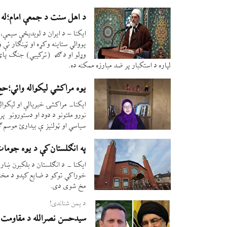
د اهل سنت د جمعې امام؛له اس
ایکنا – د ایران د لوېدیځې سیمې
یووالي ستاینه وکړه او ټینګار ئې 
وړلو او د ګډ (ترکیبي) جنګ پای ت
لپاره د استکبار پر ضد مبارزه ممکنه ده.
یوه مراکشي لیکواله وائي؛حج
ایکنا- مراکشۍ خبریالې او لیکوالې
نورو ملتونو د دود او دستورونو پر
سیاسي او ټولنیز ې بیدارئ موسم 
په انګلستان کې د یوه جومات
ایکنا - د انګلستان د بلکبرن ښار
خوراکي توکو د ضایع کېدو د مخنیو
مخ شوی دی.
د یمن شناندی!
سیدحسن نصرالله د مقاومت م