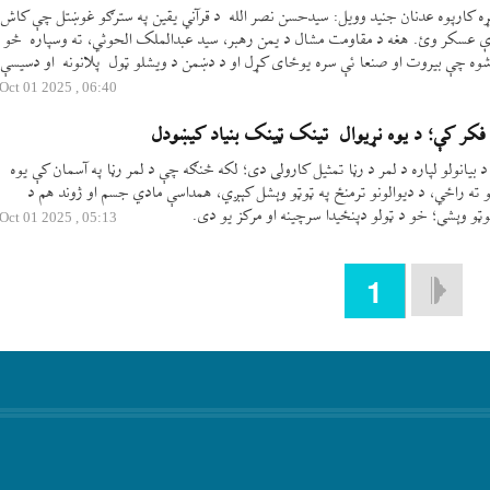
ړه کارپوه عدنان جنید وویل: سیدحسن نصر الله د قرآني یقین په سترګو غوښتل چې کاش
دې عسکر وئ. هغه د مقاومت مشال د یمن رهبر، سید عبدالملک الحوثي، ته وسپاره څو
 شوه چې بيروت او صنعا ئې سره یوځای کړل او د دښمن د ویشلو ټول پلانونه او دسیسې
06:40 , 2025 Oct 01
فکر کې؛ د یوه نړیوال تینک ټینک بنیاد کیښودل
بیانولو لپاره د لمر د رڼا تمثیل کارولی دی؛ لکه څنګه چې د لمر رڼا په آسمان کې یوه
ته راځي، د دیوالونو ترمنځ په ټوټو وېشل کېږي، همداسې مادي جسم او ژوند هم د
وټو وېشي؛ خو د ټولو دپنځيدا سرچینه او مرکز یو دی.
05:13 , 2025 Oct 01
1