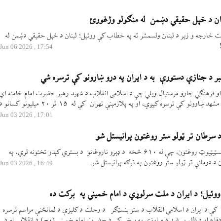
بنان د خپل حقیقي دښمن له منګولو وژغورئ
ت خارجه و زیر د لبنان ولسمشر ته په خطاب کې ووئيل؛ لبنان د خپل حقیقي دښمن له
17:54 , 2026 Jun 06
ر د جنازې دستورې به د ایران په درو ښارونو کې ترسره شي
زو او فرهنګي چارو مرستیال ویلي چې د اسلامی انقلاب د شهید رهبر حضرت امام خامنه اي
د جنازې مراسم به په تهران، قم او مشهد ښارونو کې ترسره کېږي، او په پلازمېنې تهران کې له ۱۵ تر ۲۰ میلیونو کسانو 
17:01 , 2026 Jun 03
د سرطان تر ټولو ستر روغتون پرانیستل شو
پارس ټوډې – د ایران د سرطان انسټیټیوټ روغتون، چې له ۶۱۰ څخه د ډېرو ناروغانو د بستري کېدو تختونه لري، په
د درملنې تر ټولو ستر روغتون په توګه پرانیستل شو.
16:49 , 2026 Jun 03
وئيل؛ د ایران د ملت سرلوړي د امام خمیني په برکت ده
د کې د ایران د اسلامي انقلاب د ستر بنسټګر د رحلت د کلیزې د لمانځنې مراسم ترسره
 دفاع او د ظلم پر ضد د مبارزې په برخې کې د حضرت امام خمیني (رح) د انقلابي او د