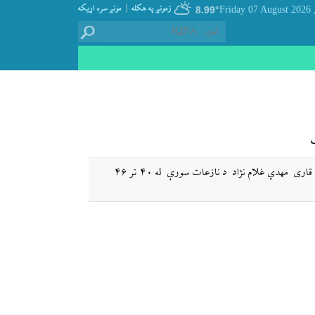
|
زمونږ په هکله
مونږ سره اړيکه
8.99°
, Friday 07
ایکنا – د ایران په تبریز کې د قرآن کریم د عمومی سیالیو د اوه څلویښتم پړاؤ د میرمنو د برخې په پایزو دستورو کې د ایران د اسلامی جمهوریت نړیوال قاری مهدي غلام نژاد د نازعات سورې له ۴۰ تر ۴۶