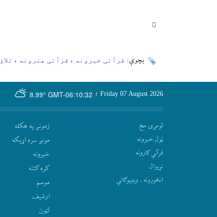
قرآنی خبرونه
قرآنی هنرونه
تلاؤ
بچوې:
،
،
GMT-06:10:32
Friday 07 August 2026
؛
8.99°
لومړۍ مخ
زمونږ په هکله
ټول خبرونه
مونږ سره اړيکه
قرآني کارونه
‫خبرونه
نړيوال
کره کتنه
انځورونه ـ ویډیوګانې
موسم
ارشيف
لټون