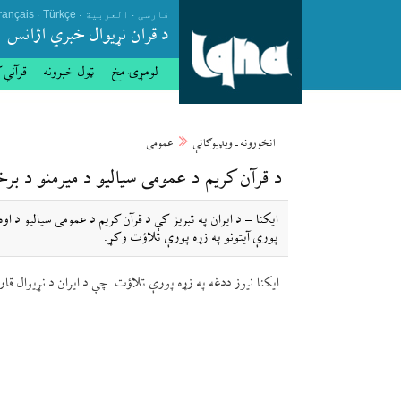
.
.
.
فارسی
العربیة
Türkçe
rançais
د قران نړيوال خبري اژانس
لومړۍ مخ
ټول خبرونه
قرآني 
انځورونه ـ ویډیوګانې
عمومی
د قرآن کریم د عمومی سیالیو د میرمنو د بر
پورې آیتونو په زړه پورې تلاؤت وکړ.
ایکنا نیوز ددغه په زړه پورې تلاؤت چې د ایران د نړیوال 