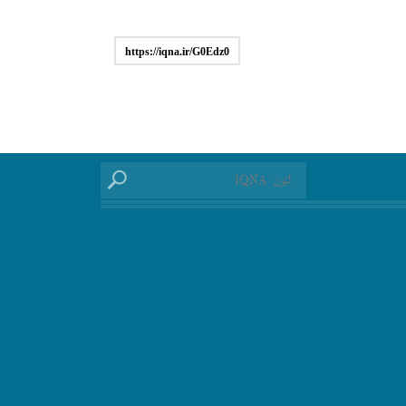
https://iqna.ir/G0Edz0