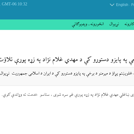
 August 2026
GMT-06:10:32
.
English
F
کارونه
نړيوال
انځورونه ـ ویډیوګانې
خې په پایزو دستورو کې د مهدي غلام نژاد په زړه پورې تلاؤت
قاری ښاغلي مهدي غلام نژاد په زړه پورې غږ سره شوی ، ستاسو خدمت ته وړاندې کوي.