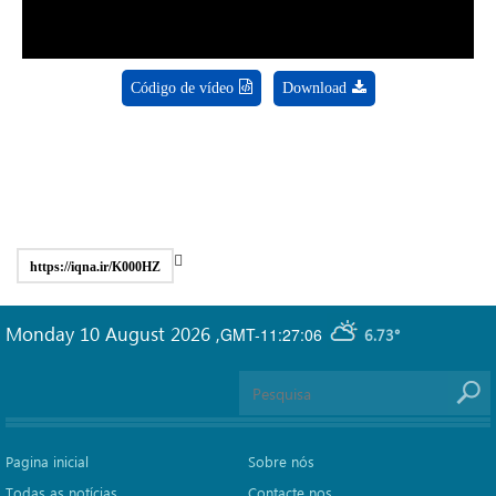
Código de vídeo
Download
https://iqna.ir/K000HZ
Monday 10 August 2026
,
GMT-11:27:06
6.73°
Pagina inicial
Sobre nós
Todas as notícias
Contacte nos