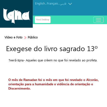
English
Français
.
.
فارسی
Versi Desktop
باز
و
بسته
کردن
Vídeo e Foto
Público
منو
Exegese do livro sagrado 13º
Teerã-Iqna- Aqueles que crêem no que foi revelado ao profeta.
O mês de Ramadan foi o mês em que foi revelado o Alcorão,
orientação para a humanidade e vidência de orientação e
Discernimento.