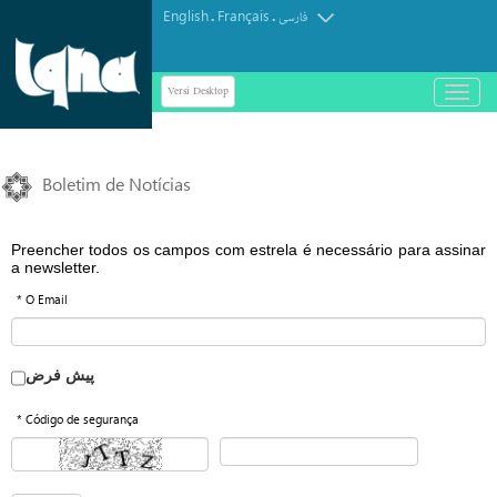
English
Français
.
.
فارسی
Versi Desktop
باز
و
بسته
کردن
Boletim de Notícias
منو
Preencher todos os campos com estrela é necessário para assinar
a newsletter.
* O Email
پیش فرض
* Código de segurança