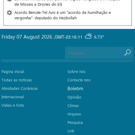
de Mísseis e Drones do Irã
Acordo Beirute-Tel Aviv é um "acordo de humilhação e
vergonha": deputado do Hezbollah
Friday 07 August 2026
,
GMT-23:16:11
6.73°
Pagina inicial
Sobre nós
Todas as notícias
Contacte nos
Boletim
Atividades Corânicas
Internacional
Opinião
Vídeo e Foto
Climas
Arquivo
Pesquisa
Link