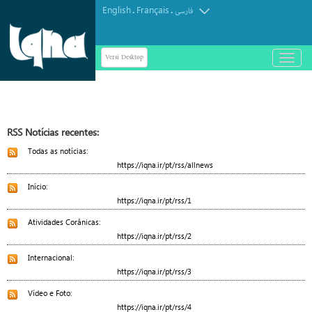
English
Français
.
.
فارسی
Versi Desktop
باز
و
بسته
کردن
منو
RSS Notícias recentes:
Todas as notícias:
https://iqna.ir/pt/rss/allnews
Início:
https://iqna.ir/pt/rss/1
Atividades Corânicas:
https://iqna.ir/pt/rss/2
Internacional:
https://iqna.ir/pt/rss/3
Vídeo e Foto:
https://iqna.ir/pt/rss/4