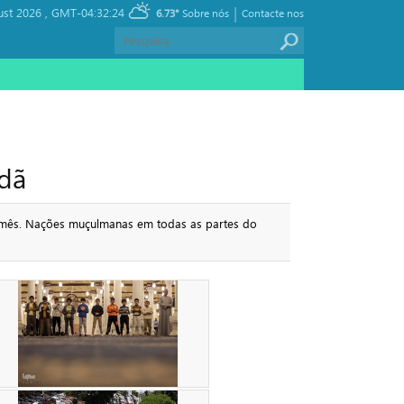
|
ust 2026 ,
GMT-04:32:24
6.73°
Sobre nós
Contacte nos
dã
e mês. Nações muçulmanas em todas as partes do