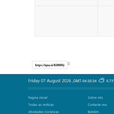
https://iqna.ir/K000Hy
Friday 07 August 2026
,
GMT-04:32:24
6.73
Pagina inicial
Sobre nós
Todas as notícias
Contacte nos
Atividades Corânicas
Boletim