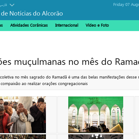
Friday 07 Aug
فارسی
 de Notícias do Alcorão
as
Atividades Corânicas
Internacional
Vídeo e Foto
ações muçulmanas no mês do Rama
es coletiva no mês sagrado do Ramadã é uma das belas manifestações dess
compaixão ao realizar orações congregacionais