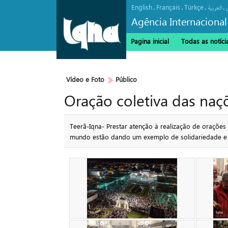
English
Français
Türkçe
.
.
.
.
العربیة
Agência Internacional
Pagina inicial
Todas as notíci
Vídeo e Foto
Público
Oração coletiva das n
Teerã-Iqna- Prestar atenção à realização de oraçõ
mundo estão dando um exemplo de solidariedade e 