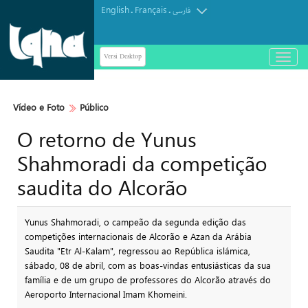
English
Français
.
.
فارسی
Versi Desktop
باز
و
بسته
کردن
Vídeo e Foto
Público
منو
O retorno de Yunus
Shahmoradi da competição
saudita do Alcorão
Yunus Shahmoradi, o campeão da segunda edição das
competições internacionais de Alcorão e Azan da Arábia
Saudita "Etr Al-Kalam", regressou ao República islámica,
sábado, 08 de abril, com as boas-vindas entusiásticas da sua
família e de um grupo de professores do Alcorão através do
Aeroporto Internacional Imam Khomeini.