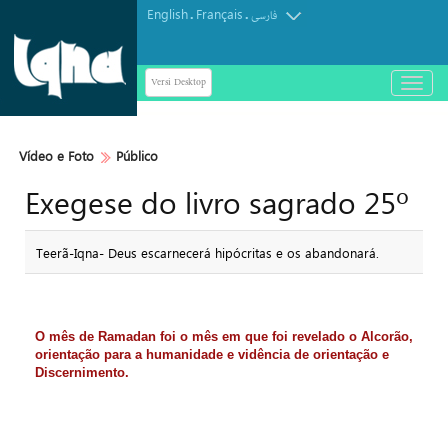
English
Français
.
.
فارسی
Versi Desktop
باز
و
بسته
کردن
Vídeo e Foto
Público
منو
Exegese do livro sagrado 25º
Teerã-Iqna- Deus escarnecerá hipócritas e os abandonará.
O mês de Ramadan foi o mês em que foi revelado o Alcorão,
orientação para a humanidade e vidência de orientação e
Discernimento.