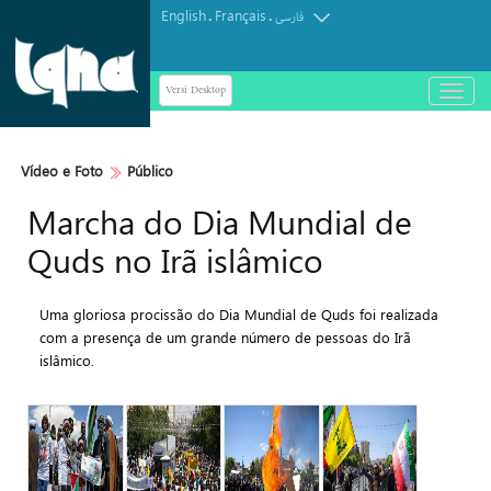
English
Français
.
.
فارسی
Versi Desktop
باز
و
بسته
کردن
Vídeo e Foto
Público
منو
Marcha do Dia Mundial de
Quds no Irã islâmico
Uma gloriosa procissão do Dia Mundial de Quds foi realizada
com a presença de um grande número de pessoas do Irã
islâmico.