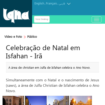
English
Français
.
.
فارسی
Versi Desktop
باز
و
بسته
کردن
Vídeo e Foto
Público
منو
Celebração de Natal em
Isfahan - Irã
A área de christian em Julfa de Isfahan celebra o Ano Novo.
Simultaneamente com o Natal e o nascimento de Jesus
(saws), a área de Julfa Christian de Isfahan celebra o Ano
Novo.