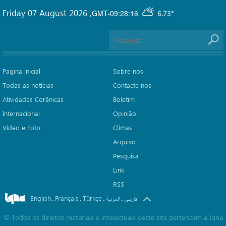
Friday 07 August 2026
,
GMT-09:28:16
6.73°
Pagina inicial
Sobre nós
Todas as notícias
Contacte nos
Atividades Corânicas
Boletim
Internacional
Opinião
Vídeo e Foto
Climas
Arquivo
Pesquisa
Link
RSS
English
Français
Türkçe
.
.
.
.
فارسی
العربیة
©
Todos os direitos materiais e intelectuais deste site pertencem à Iqna