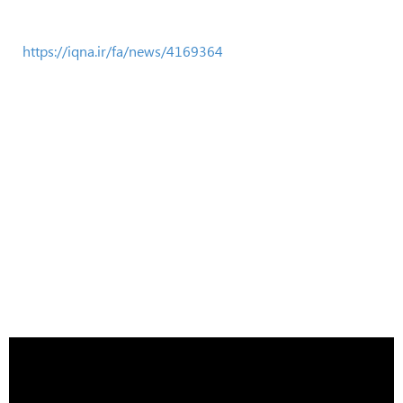
https://iqna.ir/fa/news/4169364