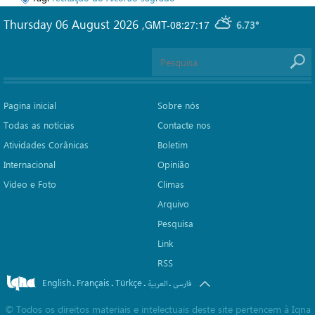
Thursday 06 August 2026
,
GMT-08:27:17
6.73°
Pagina inicial
Sobre nós
Todas as notícias
Contacte nos
Atividades Corânicas
Boletim
Internacional
Opinião
Vídeo e Foto
Climas
Arquivo
Pesquisa
Link
RSS
English
Français
Türkçe
.
.
.
.
فارسی
العربیة
©
Todos os direitos materiais e intelectuais deste site pertencem à Iqna