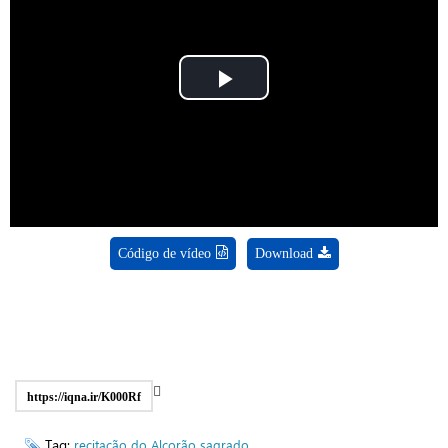
Play
Video
Código de vídeo
Download
https://iqna.ir/K000Rf
Tag:
recitação do Alcorão sagrado