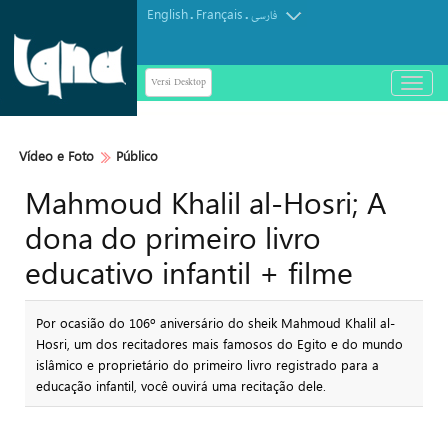
English
Français
.
.
فارسی
Versi Desktop
باز
و
بسته
کردن
Vídeo e Foto
Público
منو
Mahmoud Khalil al-Hosri; A
dona do primeiro livro
educativo infantil + filme
Por ocasião do 106º aniversário do sheik Mahmoud Khalil al-
Hosri, um dos recitadores mais famosos do Egito e do mundo
islâmico e proprietário do primeiro livro registrado para a
educação infantil, você ouvirá uma recitação dele.