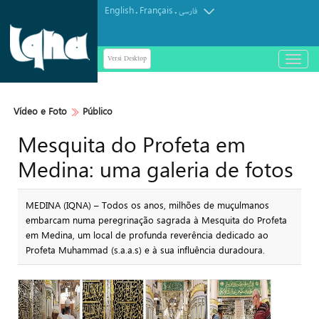
English
Français
.
.
فارسی
Versi Desktop
باز
و
بسته
کردن
Vídeo e Foto
Público
منو
Mesquita do Profeta em
Medina: uma galeria de fotos
MEDINA (IQNA) – Todos os anos, milhões de muçulmanos
embarcam numa peregrinação sagrada à Mesquita do Profeta
em Medina, um local de profunda reverência dedicado ao
Profeta Muhammad (s.a.a.s) e à sua influência duradoura.