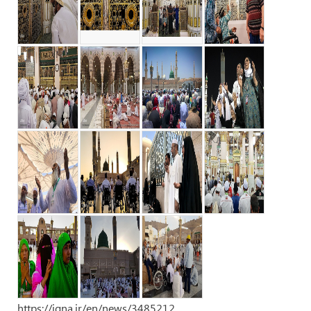
https://iqna.ir/en/news/3485212