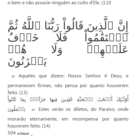
o bem e não associe ninguém ao culto d'Ele. (110
إِنَّ ٱلَّذِينَ قَالُواْ رَبُّنَا ٱللَّهُ ثُمَّ
ٱسۡتَقَٰمُواْ فَلَا خَوۡفٌ
عَلَيۡهِمۡ وَلَا هُمۡ
يَحۡزَنُونَ
Aqueles que dizem: Nosso Senhos é Deus, e
13
permanecem firmes, não pensa por quanto houverem
feito. (13)
أُوْلَـٰٓئِكَ أَصۡحَٰبُ ٱلۡجَنَّةِ خَٰلِدِينَ فِيهَا جَزَآءَۢ بِمَا كَانُواْ
يَعۡمَلُونَ
Estes serão os diletos, do Paraíso, onde
14
morarão eternamente, em recompensa por quanto
houverem feito. (14)
صفحه 504