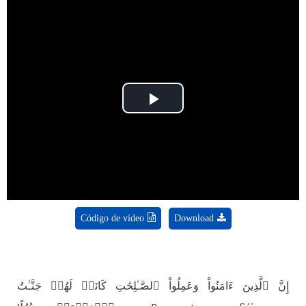
Play
Video
Código de vídeo
Download
إِنَّ ٱلَّذِينَ ءَامَنُواْ وَعَمِلُواْ ٱلصَّـٰلِحَٰتِ كَانَتۡ لَهُمۡ جَنَّـٰتُ