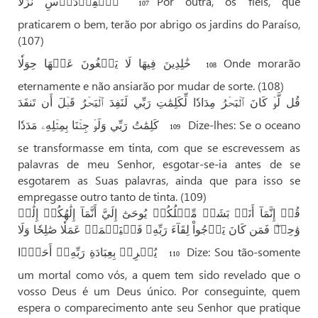
ٱلۡفِرۡدَوۡسِ نُزُلًا
Por outra, os fiéis, que
107
praticarem o bem, terão por abrigo os jardins do Paraíso,
(107)
خَٰلِدِينَ فِيهَا لَا يَبۡغُونَ عَنۡهَا حِوَلٗا
Onde morarão
108
eternamente e não ansiarão por mudar de sorte. (108)
قُل لَّوۡ كَانَ ٱلۡبَحۡرُ مِدَادٗا لِّكَلِمَٰتِ رَبِّي لَنَفِدَ ٱلۡبَحۡرُ قَبۡلَ أَن تَنفَدَ
كَلِمَٰتُ رَبِّي وَلَوۡ جِئۡنَا بِمِثۡلِهِۦ مَدَدٗا
Dize-lhes: Se o oceano
109
se transformasse em tinta, com que se escrevessem as
palavras de meu Senhor, esgotar-se-ia antes de se
esgotarem as Suas palavras, ainda que para isso se
empregasse outro tanto de tinta. (109)
قُلۡ إِنَّمَآ أَنَا۠ بَشَرٞ مِّثۡلُكُمۡ يُوحَىٰٓ إِلَيَّ أَنَّمَآ إِلَٰهُكُمۡ إِلَٰهٞ
وَٰحِدٞ
فَمَن كَانَ يَرۡجُواْ لِقَآءَ رَبِّهِۦ فَلۡيَعۡمَلۡ عَمَلٗا صَٰلِحٗا وَلَا
يُشۡرِكۡ بِعِبَادَةِ رَبِّهِۦٓ أَحَدَۢا
Dize: Sou tão-somente
110
um mortal como vós, a quem tem sido revelado que o
vosso Deus é um Deus único. Por conseguinte, quem
espera o comparecimento ante seu Senhor que pratique