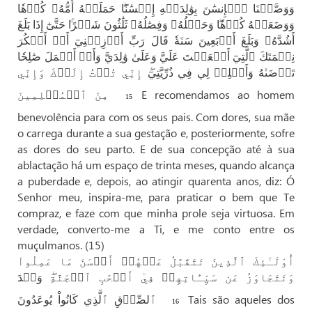
وَوَصَّيۡنَا ٱلۡإِنسَٰنَ بِوَٰلِدَيۡهِ إِحۡسَٰنًا
حَمَلَتۡهُ أُمُّهُۥ كُرۡهٗا
وَوَضَعَتۡهُ كُرۡهٗا
وَحَمۡلُهُۥ وَفِصَٰلُهُۥ ثَلَٰثُونَ شَهۡرًا
حَتَّىٰٓ إِذَا بَلَغَ
أَشُدَّهُۥ وَبَلَغَ أَرۡبَعِينَ سَنَةٗ قَالَ رَبِّ أَوۡزِعۡنِيٓ أَنۡ أَشۡكُرَ
نِعۡمَتَكَ ٱلَّتِيٓ أَنۡعَمۡتَ عَلَيَّ وَعَلَىٰ وَٰلِدَيَّ وَأَنۡ أَعۡمَلَ صَٰلِحٗا
تَرۡضَىٰهُ وَأَصۡلِحۡ لِي فِي ذُرِّيَّتِيٓ
إِنِّي تُبۡتُ إِلَيۡكَ وَإِنِّي
مِنَ ٱلۡمُسۡلِمِينَ
E recomendamos ao homem
15
benevolência para com os seus pais. Com dores, sua mãe
o carrega durante a sua gestação e, posteriormente, sofre
as dores do seu parto. E de sua concepção até à sua
ablactação há um espaço de trinta meses, quando alcança
a puberdade e, depois, ao atingir quarenta anos, diz: Ó
Senhor meu, inspira-me, para praticar o bem que Te
compraz, e faze com que minha prole seja virtuosa. Em
verdade, converto-me a Ti, e me conto entre os
muçulmanos. (15)
أُوْلَـٰٓئِكَ ٱلَّذِينَ نَتَقَبَّلُ عَنۡهُمۡ أَحۡسَنَ مَا عَمِلُواْ
وَنَتَجَاوَزُ عَن سَيِّـَٔاتِهِمۡ فِيٓ أَصۡحَٰبِ ٱلۡجَنَّةِ
وَعۡدَ
ٱلصِّدۡقِ ٱلَّذِي كَانُواْ يُوعَدُونَ
Tais são aqueles dos
16