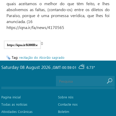
quais aceitamos o melhor do que têm feito, e lhes
absolvemos as faltas, (contando-os) entre os diletos do
Paraíso, porque é uma promessa verídica, que lhes foi
anunciada. (16
https://iqna.ir/fa/news/4170565
https://iqna.ir/K000Rw
Tag:
recitação do Alcorão sagrado
Saturday 08 August 2026
,
GMT-00:59:01
6.73°
Pagina inicial
Sobre nós
Todas as notícias
Contacte nos
Atividades Corânicas
Boletim