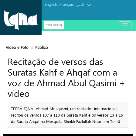
English
Français
.
.
فارسی
Versi Desktop
باز
و
بسته
کردن
Vídeo e Foto
Público
منو
Recitação de versos das
Suratas Kahf e Ahqaf com a
voz de Ahmad Abul Qasimi +
vídeo
TEERÃ-IQNA- Ahmad Abulqasmi, um recitador internacional,
recitou os versos 107 a 110 da Surata Kahf e os versos 13 a 16
da Surata Ahqaf na Mesquita Sheikh Fazlullah Nouri em Teerã.