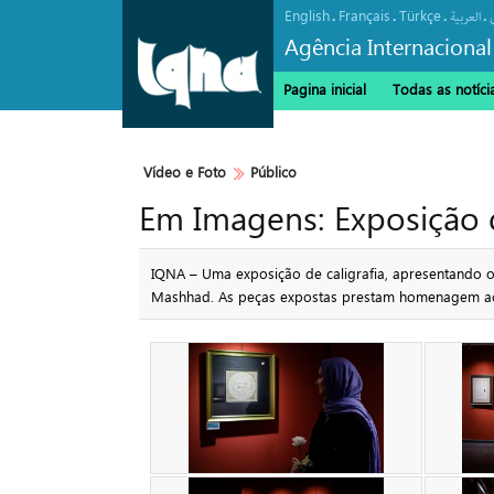
English
Français
Türkçe
.
.
.
.
العربیة
Agência Internacional
Pagina inicial
Todas as notíci
Vídeo e Foto
Público
Em Imagens: Exposição 
IQNA – Uma exposição de caligrafia, apresentando ob
Mashhad. As peças expostas prestam homenagem ao 