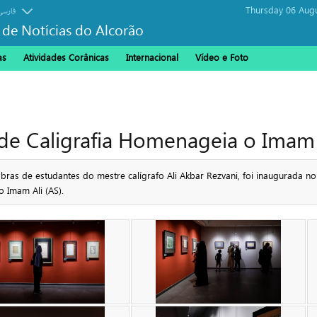
Thursday 06 Aug
فارسی
 de Notícias do Alcorão
as
Atividades Corânicas
Internacional
Vídeo e Foto
de Caligrafia Homenageia o Imam 
ras de estudantes do mestre calígrafo Ali Akbar Rezvani, foi inaugurada no
Imam Ali (AS).