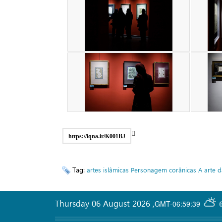
https://iqna.ir/K001BJ
Tag:
artes islâmicas
Personagem corânicas
A arte d
Thursday 06 August 2026
,
GMT-06:59:39