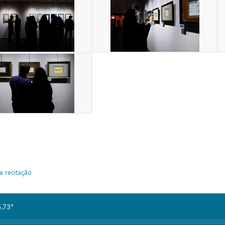
a recitação
6.73°