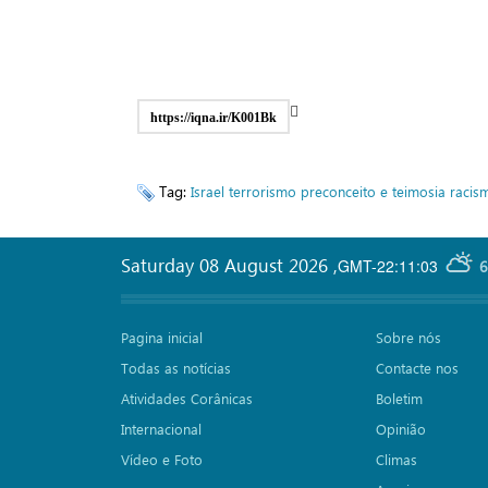
https://iqna.ir/K001Bk
Tag:
Israel
terrorismo
preconceito e teimosia
racis
Saturday 08 August 2026
,
GMT-22:11:03
6
Pagina inicial
Sobre nós
Todas as notícias
Contacte nos
Atividades Corânicas
Boletim
Internacional
Opinião
Vídeo e Foto
Climas