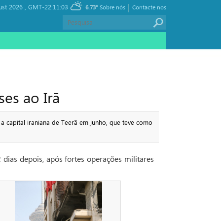
|
ust 2026 ,
GMT-22:11:03
6.73°
Sobre nós
Contacte nos
es ao Irã
 a capital iraniana de Teerã em junho, que teve como
dias depois, após fortes operações militares