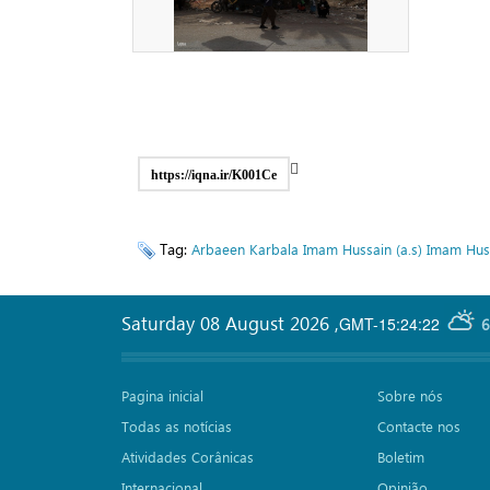
https://iqna.ir/K001Ce
Tag:
Arbaeen
Karbala
Imam Hussain (a.s)
Imam Huss
Saturday 08 August 2026
,
GMT-15:24:22
6
Pagina inicial
Sobre nós
Todas as notícias
Contacte nos
Atividades Corânicas
Boletim
Internacional
Opinião