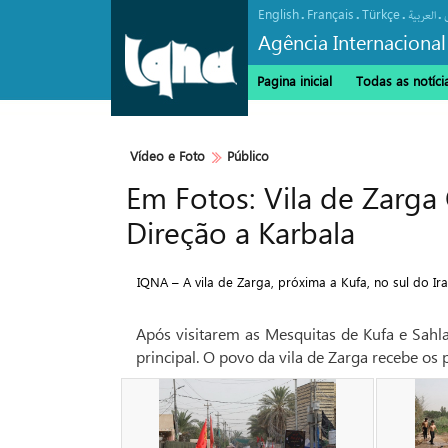
English
Français
Türkçe
.
.
.
.
العربیة
Agência Internacional
Pagina inicial
Todas as notíci
Vídeo e Foto
Público
Em Fotos: Vila de Zarg
Direção a Karbala
IQNA – A vila de Zarga, próxima a Kufa, no sul do I
Após visitarem as Mesquitas de Kufa e Sahla
principal. O povo da vila de Zarga recebe os 