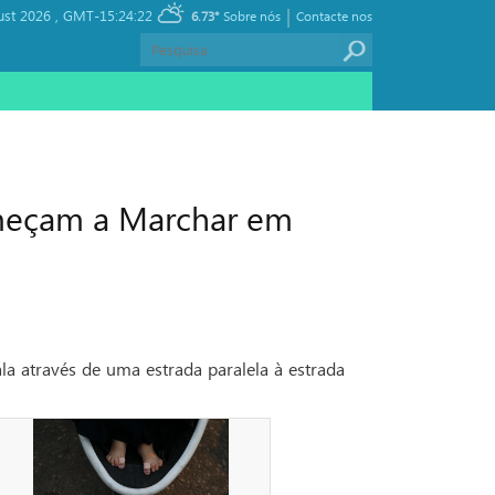
|
ust 2026 ,
GMT-15:24:22
6.73°
Sobre nós
Contacte nos
omeçam a Marchar em
la através de uma estrada paralela à estrada