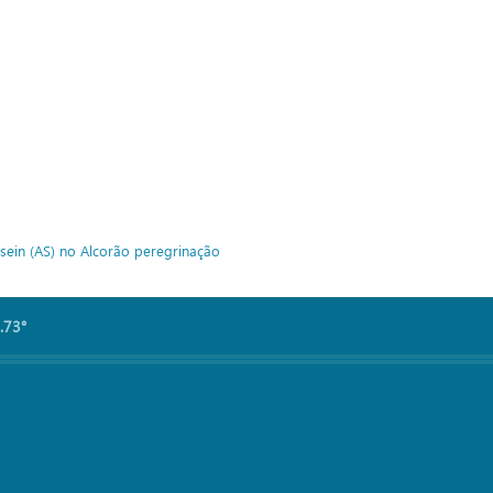
ein (AS) no Alcorão
peregrinação
.73°