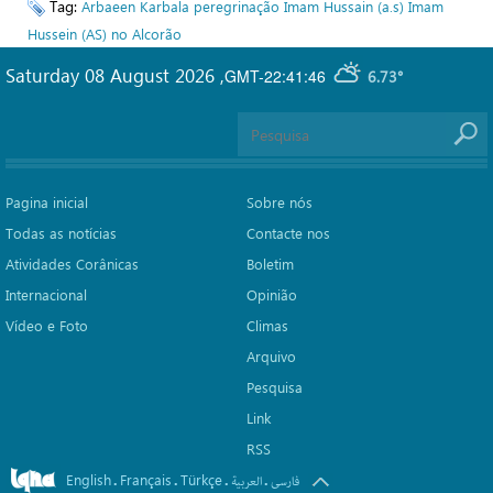
Tag:
Arbaeen
Karbala
peregrinação
Imam Hussain (a.s)
Imam
Hussein (AS) no Alcorão
Saturday 08 August 2026
,
GMT-22:41:46
6.73°
Pagina inicial
Sobre nós
Todas as notícias
Contacte nos
Atividades Corânicas
Boletim
Internacional
Opinião
Vídeo e Foto
Climas
Arquivo
Pesquisa
Link
RSS
English
Français
Türkçe
.
.
.
.
فارسی
العربیة