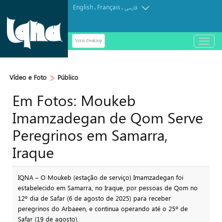
English
Français
.
.
فارسی
Versi Desktop
باز
و
بسته
کردن
Vídeo e Foto
Público
منو
Em Fotos: Moukeb
Imamzadegan de Qom Serve
Peregrinos em Samarra,
Iraque
IQNA – O Moukeb (estação de serviço) Imamzadegan foi
estabelecido em Samarra, no Iraque, por pessoas de Qom no
12º dia de Safar (6 de agosto de 2025) para receber
peregrinos do Arbaeen, e continua operando até o 25º de
Safar (19 de agosto).