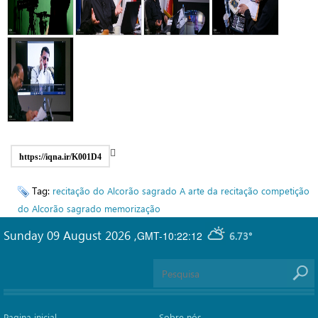
https://iqna.ir/K001D4
Tag:
recitação do Alcorão sagrado
A arte da recitação
competição
do Alcorão sagrado
memorização
Sunday 09 August 2026
,
GMT-10:22:12
6.73°
Pagina inicial
Sobre nós