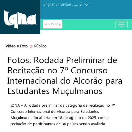
English
Français
.
.
فارسی
Versi Desktop
باز
و
بسته
کردن
Vídeo e Foto
Público
منو
Fotos: Rodada Preliminar de
Recitação no 7º Concurso
Internacional do Alcorão para
Estudantes Muçulmanos
IQNA – A rodada preliminar da categoria de recitação no 7º
Concurso Internacional do Alcorão para Estudantes
Muçulmanos foi aberta em 18 de agosto de 2025, com a
recitação de participantes de 36 países sendo avaliada.