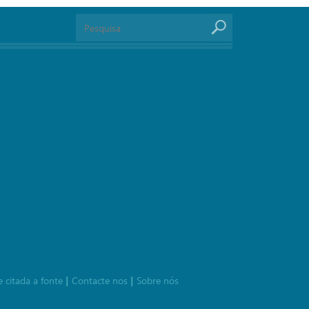
e citada a fonte
Contacte nos
Sobre nós
|
|