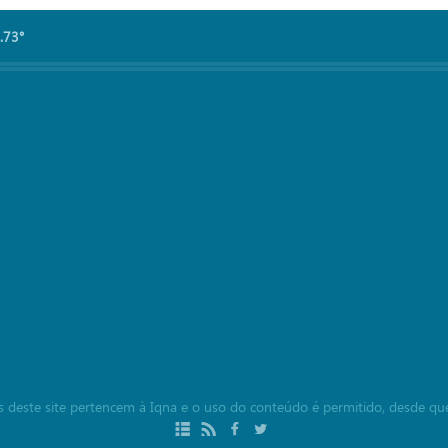
.73°
ais deste site pertencem à Iqna e o uso do conteúdo é permitido, desde qu