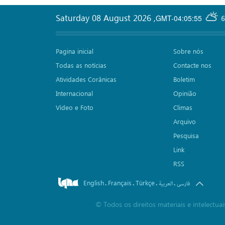
Saturday 08 August 2026
,
GMT-04:05:55
6
Pagina inicial
Sobre nós
Todas as notícias
Contacte nos
Atividades Corânicas
Boletim
Internacional
Opinião
Vídeo e Foto
Climas
Arquivo
Pesquisa
Link
RSS
English
Français
Türkçe
.
.
.
.
فارسی
العربیة
©
Todos os direitos materiais e intelectu