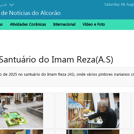
Saturday 08 Aug
فارسی
 de Notícias do Alcorão
as
Atividades Corânicas
Internacional
Vídeo e Foto
 Santuário do Imam Reza(A.S)
o de 2025 no santuário do Imam Reza (AS), onde vários pintores iranianos 