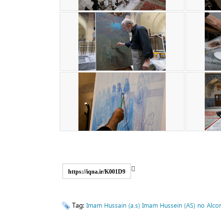
https://iqna.ir/K001D9
Tag:
Imam Hussain (a.s)
Imam Hussein (AS) no Alco