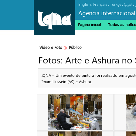
English
Français
Türkçe
.
.
.
.
العربیة
Agência Internacional
Pagina inicial
Todas as notíci
Vídeo e Foto
Público
Fotos: Arte e Ashura no
IQNA – Um evento de pintura foi realizado em agost
Imam Hussein (AS) e Ashura.