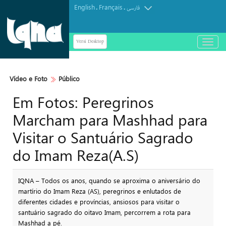
English
Français
.
.
فارسی
Versi Desktop
باز
و
بسته
کردن
Vídeo e Foto
Público
منو
Em Fotos: Peregrinos
Marcham para Mashhad para
Visitar o Santuário Sagrado
do Imam Reza(A.S)
IQNA – Todos os anos, quando se aproxima o aniversário do
martírio do Imam Reza (AS), peregrinos e enlutados de
diferentes cidades e províncias, ansiosos para visitar o
santuário sagrado do oitavo Imam, percorrem a rota para
Mashhad a pé.