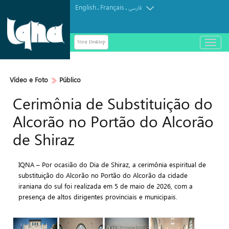
English
Français
.
.
فارسی
Versi Desktop
باز
و
بسته
کردن
Vídeo e Foto
Público
منو
Cerimônia de Substituição do
Alcorão no Portão do Alcorão
de Shiraz
IQNA – Por ocasião do Dia de Shiraz, a cerimônia espiritual de
substituição do Alcorão no Portão do Alcorão da cidade
iraniana do sul foi realizada em 5 de maio de 2026, com a
presença de altos dirigentes provinciais e municipais.