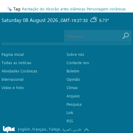
Tag:
Recitação do Alcorão
artes islâmicas
Personagem corânicas
Saturday 08 August 2026
,
GMT-19:27:32
6.73°
Pagina inicial
Sobre nós
Todas as notícias
Contacte nos
Atividades Corânicas
Boletim
Internacional
Opinião
Vídeo e Foto
Climas
Arquivo
Pesquisa
Link
RSS
English
Français
Türkçe
.
.
.
.
فارسی
العربیة