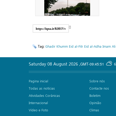
https://iqna.ir/K001Vv
Tag:
Ghadir Khumm
Eid al-Fitr
Eid al-Adha
Imam Ali 
Saturday 08 August 2026
,
GMT-09:45:51
6
Pagina inicial
Sobre nós
Todas as notícias
Contacte nos
Atividades Corânicas
Boletim
Internacional
Opinião
Vídeo e Foto
Climas