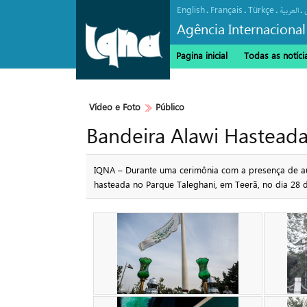
English
Français
Türkçe
.
.
.
.
العربیة
Agência Internacional
Pagina inicial
Todas as notíci
Vídeo e Foto
Público
Bandeira Alawi Hastead
IQNA – Durante uma cerimônia com a presença de aut
hasteada no Parque Taleghani, em Teerã, no dia 28 