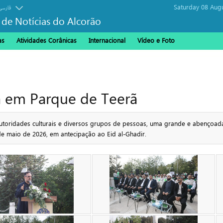
Saturday 08 Aug
فارسی
 de Notícias do Alcorão
as
Atividades Corânicas
Internacional
Vídeo e Foto
a em Parque de Teerã
oridades culturais e diversos grupos de pessoas, uma grande e abençoada 
de maio de 2026, em antecipação ao Eid al-Ghadir.