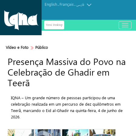
English
Français
.
.
فارسی
Versi Desktop
باز
و
بسته
کردن
Vídeo e Foto
Público
منو
Presença Massiva do Povo na
Celebração de Ghadir em
Teerã
IQNA – Um grande número de pessoas participou de uma
celebração realizada em um percurso de dez quilômetros em
Teerã, marcando o Eid al-Ghadir na quinta-feira, 4 de junho de
2026.