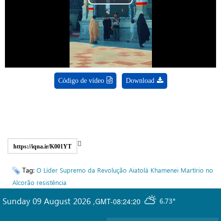
Play
Video
Código de vídeo
Download
https://iqna.ir/K001YT
Tag:
O Líder Supremo da Revolução
Aiatolá Khamenei
Martírio no
Alcorão
resistência
Sunday 09 August 2026
,
GMT-08:24:20
6.73°