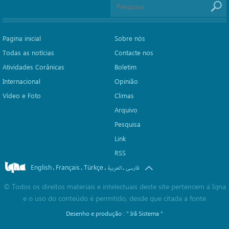
Pagina inicial
Sobre nós
Todas as notícias
Contacte nos
Atividades Corânicas
Boletim
Internacional
Opinião
Vídeo e Foto
Climas
Arquivo
Pesquisa
Link
RSS
English
Français
Türkçe
.
.
.
.
فارسی
العربیة
©
Todos os direitos materiais e intelectuais deste site pertencem à Iqna
e o uso do conteúdo é permitido, desde que citada a fonte
Desenho e produção :
" Irã Sistema "