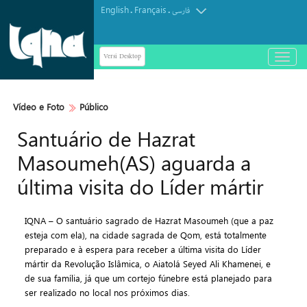
English
Français
.
.
فارسی
Versi Desktop
باز
و
بسته
کردن
Vídeo e Foto
Público
منو
Santuário de Hazrat
Masoumeh(AS) aguarda a
última visita do Líder mártir
IQNA – O santuário sagrado de Hazrat Masoumeh (que a paz
esteja com ela), na cidade sagrada de Qom, está totalmente
preparado e à espera para receber a última visita do Líder
mártir da Revolução Islâmica, o Aiatolá Seyed Ali Khamenei, e
de sua família, já que um cortejo fúnebre está planejado para
ser realizado no local nos próximos dias.