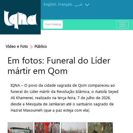
English
Français
.
.
فارسی
Versi Desktop
باز
و
بسته
کردن
Vídeo e Foto
Público
منو
Em fotos: Funeral do Líder
mártir em Qom
IQNA – O povo da cidade sagrada de Qom compareceu ao
funeral do Líder mártir da Revolução Islâmica, o Aiatolá Seyed
Ali Khamenei, realizado na terça-feira, 7 de julho de 2026,
desde a Mesquita de Jamkaran até o santuário sagrado de
Hazrat Masoumeh (que a paz esteja com ela).