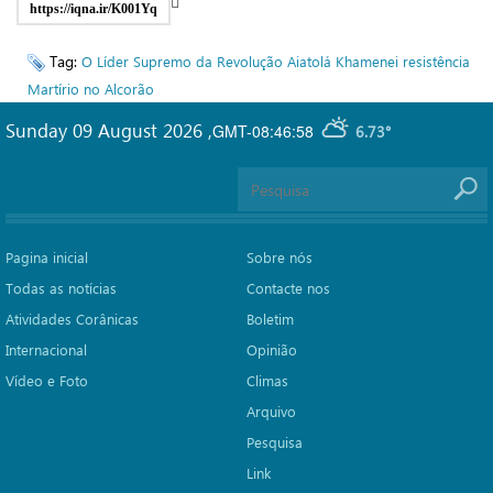
https://iqna.ir/K001Yq
Tag:
O Líder Supremo da Revolução
Aiatolá Khamenei
resistência
Martírio no Alcorão
Sunday 09 August 2026
,
GMT-08:46:58
6.73°
Pagina inicial
Sobre nós
Todas as notícias
Contacte nos
Atividades Corânicas
Boletim
Internacional
Opinião
Vídeo e Foto
Climas
Arquivo
Pesquisa
Link