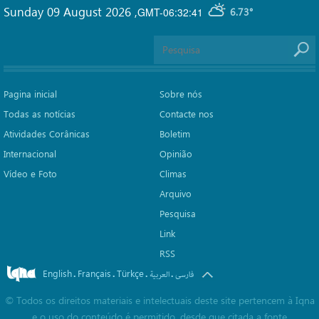
Sunday 09 August 2026
,
GMT-06:32:41
6.73°
Pagina inicial
Sobre nós
Todas as notícias
Contacte nos
Atividades Corânicas
Boletim
Internacional
Opinião
Vídeo e Foto
Climas
Arquivo
Pesquisa
Link
RSS
English
Français
Türkçe
.
.
.
.
فارسی
العربیة
©
Todos os direitos materiais e intelectuais deste site pertencem à Iqna
e o uso do conteúdo é permitido, desde que citada a fonte