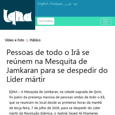
English
Français
.
.
فارسی
Versi Desktop
باز
و
بسته
کردن
Vídeo e Foto
Público
منو
Pessoas de todo o Irã se
reúnem na Mesquita de
Jamkaran para se despedir do
Líder mártir
IQNA – A Mesquita de Jamkaran, na cidade sagrada de Qom,
foi palco da presença massiva de pessoas vindas de todo o Irã,
que se reuniram no local desde as primeiras horas da manhã
de terça-feira, 7 de julho de 2026, para se despedir do Líder
mártir da Revolução Islâmica, o Aiatolá Seyed Ali Khamenei.