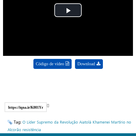
Play
Video
Código de vídeo
Download
https://iqna.ir/K001Yr
Tag:
O Líder Supremo da Revolução
Aiatolá Khamenei
Martírio no
Alcorão
resistência