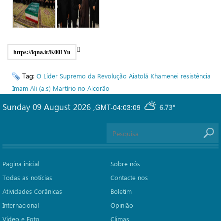
https://iqna.ir/K001Yu
Tag:
O Líder Supremo da Revolução
Aiatolá Khamenei
resistência
Imam Ali (a.s)
Martírio no Alcorão
Sunday 09 August 2026
,
GMT-04:03:09
6.73°
Pagina inicial
Sobre nós
Todas as notícias
Contacte nos
Atividades Corânicas
Boletim
Internacional
Opinião
Vídeo e Foto
Climas