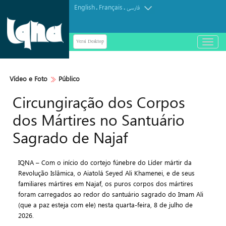
English
Français
.
.
فارسی
Versi Desktop
باز
و
بسته
کردن
Vídeo e Foto
Público
منو
Circungiração dos Corpos
dos Mártires no Santuário
Sagrado de Najaf
IQNA – Com o início do cortejo fúnebre do Líder mártir da
Revolução Islâmica, o Aiatolá Seyed Ali Khamenei, e de seus
familiares mártires em Najaf, os puros corpos dos mártires
foram carregados ao redor do santuário sagrado do Imam Ali
(que a paz esteja com ele) nesta quarta-feira, 8 de julho de
2026.