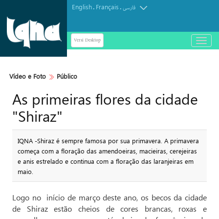
English
Français
.
.
فارسی
Versi Desktop
باز
و
بسته
کردن
Vídeo e Foto
Público
منو
As primeiras flores da cidade
"Shiraz"
IQNA -Shiraz é sempre famosa por sua primavera. A primavera
começa com a floração das amendoeiras, macieiras, cerejeiras
e anis estrelado e continua com a floração das laranjeiras em
maio.
Logo no início de março deste ano, os becos da cidade
de Shiraz estão cheios de cores brancas, roxas e