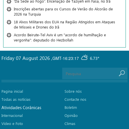
'Da Sede ao Fogo': Encenação de Taziyeh em Fasa, no Irã
Inscrições abertas para os Cursos de Verão do Alcorão de
2026 na Turquia
18 Alvos Militares dos EUA na Região Atingidos em Ataques
de Mísseis e Drones do Irã
Acordo Beirute-Tel Aviv é um "acordo de humilhação e
vergonha": deputado do Hezbollah
Friday 07 August 2026
,
GMT-16:23:17
6.73°
Pagina inicial
Sobre nós
Todas as notícias
Contacte nos
Atividades Corânicas
Boletim
Internacional
Opinião
Vídeo e Foto
Climas