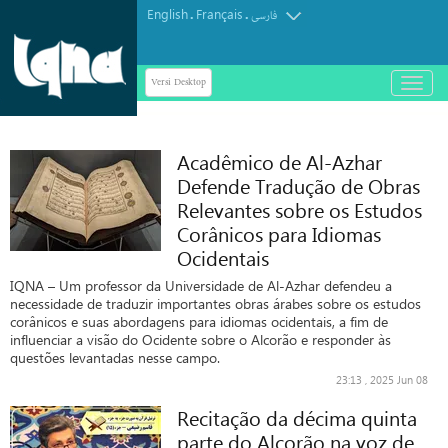
English
Français
.
.
فارسی
Versi Desktop
باز
و
بسته
کردن
Acadêmico de Al-Azhar
منو
Defende Tradução de Obras
Relevantes sobre os Estudos
Corânicos para Idiomas
Ocidentais
IQNA – Um professor da Universidade de Al-Azhar defendeu a
necessidade de traduzir importantes obras árabes sobre os estudos
corânicos e suas abordagens para idiomas ocidentais, a fim de
influenciar a visão do Ocidente sobre o Alcorão e responder às
questões levantadas nesse campo.
23:13 , 2025 Jun 08
Recitação da décima quinta
parte do Alcorão na voz de