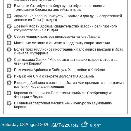
В мечети Стамбула пройдут курсы обучения чтению и
толкованию Корана на английском язык
Заучивание Корана наизусть — бальзам для души осиротевшей
девочки из Газы (+ видео)
Древний Коран Ассама: свидетельство истории религиозного
сосуществования в Индии
Серия мощных взрывов прогремела на юге Ливана
Массовые митинги в Йемене в поддержку сопротивления
Более трех миллионов иностранных паломников въехали в Ирак
с начала Мухаррама
Сын шахида Хании: "Мне не хватает наших встреч с отцом за
чтением Корана"
Паломники Арбаина в Байн-уль-Харамейне в Кербеле
Индийское СМИ о секрете долголетия Арбаина
В период Арбаина в мавзолее Имама Али проводятся программы
изучения Корана для женщин
Караван сторонников Палестины прибыл в Сребреницу из
Франции + Видео
В Ниневии стартовал масштабный конкурс по заучиванию
Корана
Saturday 08 August 2026
,
GMT-22:01:42
8.99°