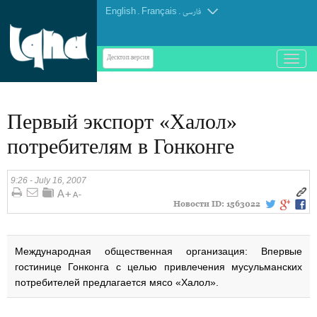
English
.
Français
.
فارسی
باز
Десктоп-версия
و
بسته
کردن
Первый экспорт «Халол»
منو
потребителям в Гонконге
9:26 - July 16, 2007
Новости ID:
1563022
Международная общественная организация: Впервые
гостинице Гонконга с целью привлечения мусульманских
потребителей предлагается мясо «Халол».