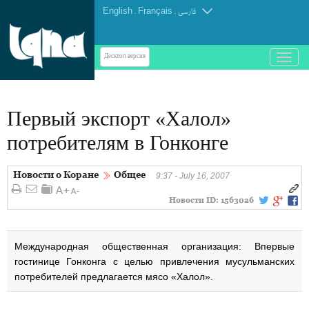
English
.
Français
.
فارسی
باز
Десктоп-версия
و
بسته
کردن
Первый экспорт «Халол»
منو
потребителям в Гонконге
Новости о Коране
Общее
9:37 - July 16, 2007
Новости ID:
1563026
Международная общественная организация: Впервые
гостинице Гонконга с целью привлечения мусульманских
потребителей предлагается мясо «Халол».