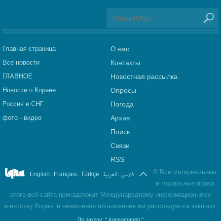
Главная страница
О нас
Все новости
Контакты
ГЛАВНОЕ
Новостная рассылка
Новости о Коране
Опросы
Россия и СНГ
Погода
фото - видео
Архив
Поиск
Связи
RSS
©
Все материальные
.
.
.
العربیة
.
فارسی
English
Français
Türkçe
и моральные права
этого веб-сайта принадлежат Международному информационному
агентству Коран, и незаконное пользование им расследуется законом.
По заказу:
" Iransamaneh "