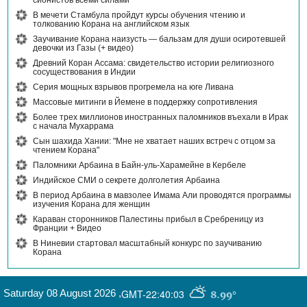
сионистов всеми силами
В мечети Стамбула пройдут курсы обучения чтению и
толкованию Корана на английском язык
Заучивание Корана наизусть — бальзам для души осиротевшей
девочки из Газы (+ видео)
Древний Коран Ассама: свидетельство истории религиозного
сосуществования в Индии
Серия мощных взрывов прогремела на юге Ливана
Массовые митинги в Йемене в поддержку сопротивления
Более трех миллионов иностранных паломников въехали в Ирак
с начала Мухаррама
Сын шахида Хании: "Мне не хватает наших встреч с отцом за
чтением Корана"
Паломники Арбаина в Байн-уль-Харамейне в Кербеле
Индийское СМИ о секрете долголетия Арбаина
В период Арбаина в мавзолее Имама Али проводятся программы
изучения Корана для женщин
Караван сторонников Палестины прибыл в Сребреницу из
Франции + Видео
В Ниневии стартовал масштабный конкурс по заучиванию
Корана
Saturday 08 August 2026
,
GMT-22:40:03
8.99°