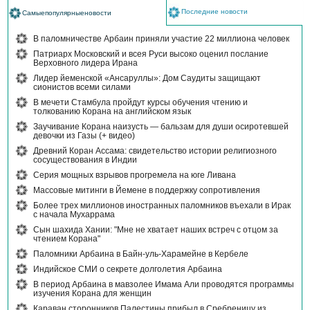
Последние новости
Самыепопулярныеновости
В паломничестве Арбаин приняли участие 22 миллиона человек
Патриарх Московский и всея Руси высоко оценил послание
Верховного лидера Ирана
Лидер йеменской «Ансаруллы»: Дом Саудиты защищают
сионистов всеми силами
В мечети Стамбула пройдут курсы обучения чтению и
толкованию Корана на английском язык
Заучивание Корана наизусть — бальзам для души осиротевшей
девочки из Газы (+ видео)
Древний Коран Ассама: свидетельство истории религиозного
сосуществования в Индии
Серия мощных взрывов прогремела на юге Ливана
Массовые митинги в Йемене в поддержку сопротивления
Более трех миллионов иностранных паломников въехали в Ирак
с начала Мухаррама
Сын шахида Хании: "Мне не хватает наших встреч с отцом за
чтением Корана"
Паломники Арбаина в Байн-уль-Харамейне в Кербеле
Индийское СМИ о секрете долголетия Арбаина
В период Арбаина в мавзолее Имама Али проводятся программы
изучения Корана для женщин
Караван сторонников Палестины прибыл в Сребреницу из