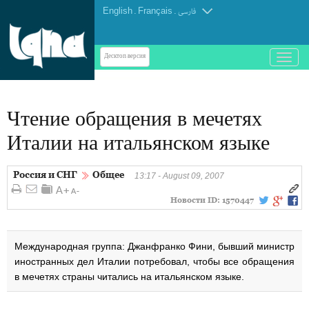
English
.
Français
.
فارسی
باز
Десктоп-версия
و
بسته
کردن
Чтение обращения в мечетях
منو
Италии на итальянском языке
Россия и СНГ
Общее
13:17 - August 09, 2007
Новости ID:
1570447
Международная группа: Джанфранко Фини, бывший министр
иностранных дел Италии потребовал, чтобы все обращения
в мечетях страны читались на итальянском языке.