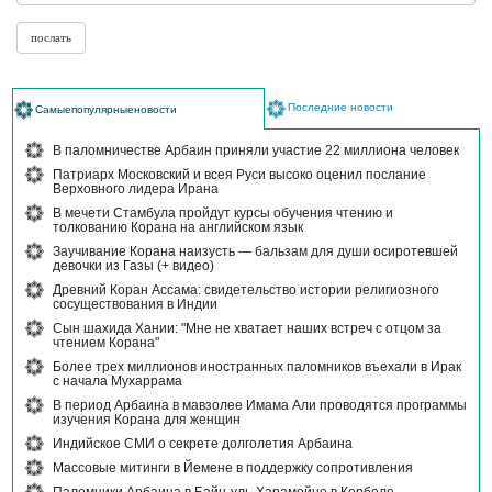
Последние новости
Самыепопулярныеновости
В паломничестве Арбаин приняли участие 22 миллиона человек
Патриарх Московский и всея Руси высоко оценил послание
Верховного лидера Ирана
В мечети Стамбула пройдут курсы обучения чтению и
толкованию Корана на английском язык
Заучивание Корана наизусть — бальзам для души осиротевшей
девочки из Газы (+ видео)
Древний Коран Ассама: свидетельство истории религиозного
сосуществования в Индии
Сын шахида Хании: "Мне не хватает наших встреч с отцом за
чтением Корана"
Более трех миллионов иностранных паломников въехали в Ирак
с начала Мухаррама
В период Арбаина в мавзолее Имама Али проводятся программы
изучения Корана для женщин
Индийское СМИ о секрете долголетия Арбаина
Массовые митинги в Йемене в поддержку сопротивления