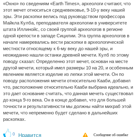
«Окно» по сведениям «Earth Times», археологи считают, что
этот мечет относиться средневековье, 9-10-у веку нашей
эры. Эти раскопки велись под руководством профессора
Майкла Кулба, преподавателя археологии в университете
штата Иллинойс, со своей группой археологов в регионе
одной крепости в западе Сицилии. Эта группа археологов в
начале намеревались вести раскопки в археологической
местности относящему к 6-му веку до нашей эры, и
неожиданно нашли останки древней мечети. Кулб по этому
поводу сказал: Определенно этот мечет, основан на месте
другой мечети, который имел размеры 10 на 20, и особенным
явлением является изделие из лепки этой мечети. Он по
поводу расположения мечети относительно Кааби, добавил
что, расположение относительно Кааби выбрана идеально, и
это дает основание считать, что данная мечеть существовал
до конца 9-го века. Он в конце добавил, что для большей
точности и результативности мы должны найти михраб этой
мечети, что непременно будет сделано в дальнейших
раскопках.
0
Нравится
Сообщение об ошибке