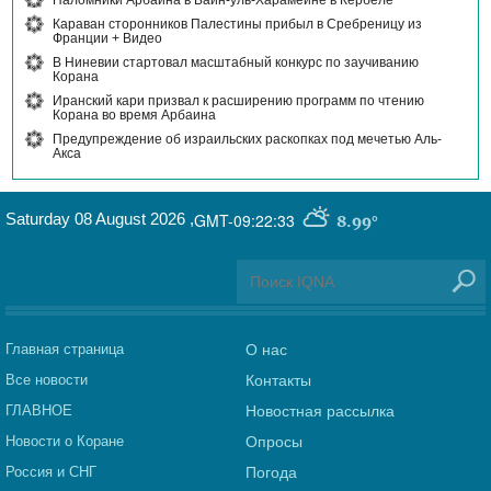
Паломники Арбаина в Байн-уль-Харамейне в Кербеле
Караван сторонников Палестины прибыл в Сребреницу из
Франции + Видео
В Ниневии стартовал масштабный конкурс по заучиванию
Корана
Иранский кари призвал к расширению программ по чтению
Корана во время Арбаина
Предупреждение об израильских раскопках под мечетью Аль-
Акса
Saturday 08 August 2026
,
GMT-09:22:33
8.99°
Главная страница
О нас
Все новости
Контакты
ГЛАВНОЕ
Новостная рассылка
Новости о Коране
Опросы
Россия и СНГ
Погода