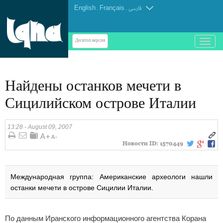
English
.
Français
.
فارسی
باز
Десктоп-версия
و
بسته
کردن
Найдены останков мечети в
منو
Сицилийском острове Италии
13:28 - August 09, 2007
Новости ID:
1570449
Международная группа: Американские археологи нашли
останки мечети в острове Сицилии Италии.
По данным Иранского информационного агентства Корана