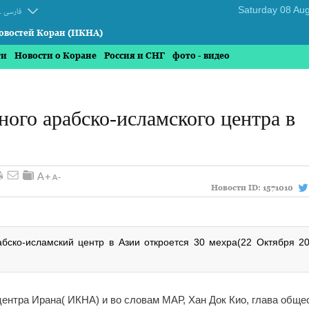
.
فارسی
овостей Коран (ИКНА)
ти
Новости о Коране
Россия и СНГ
фото - видео
ного арабско-исламского центра в
Новости ID:
1571010
бско-исламский центр в Азии откроется 30 мехра(22 Октября 20
ентра Ирана( ИКНА) и во словам МАР, Хан Док Кио, глава обще