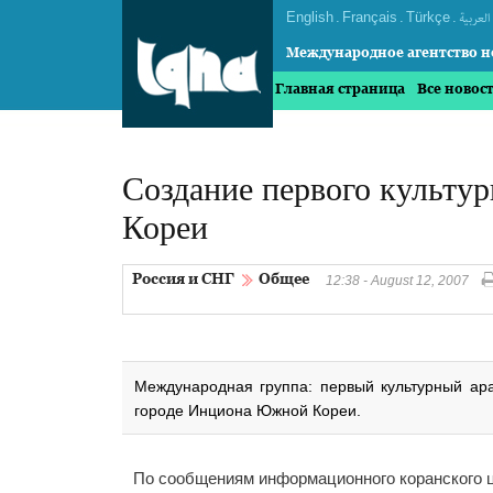
English
.
Français
.
Türkçe
.
العربیة
Международное агентство н
Главная страница
Все новос
Создание первого культур
Кореи
Россия и СНГ
Общее
12:38 - August 12, 2007
Международная группа: первый культурный ара
городе Инциона Южной Кореи.
По сообщениям информационного коранского ц