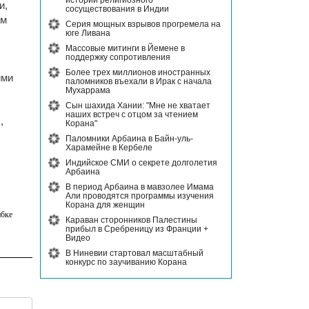
истории религиозного
и,
сосуществования в Индии
ом
Серия мощных взрывов прогремела на
юге Ливана
Массовые митинги в Йемене в
поддержку сопротивления
Более трех миллионов иностранных
ими
паломников въехали в Ирак с начала
Мухаррама
Сын шахида Хании: "Мне не хватает
наших встреч с отцом за чтением
,
Корана"
Паломники Арбаина в Байн-уль-
Харамейне в Кербеле
Индийское СМИ о секрете долголетия
Арбаина
В период Арбаина в мавзолее Имама
Али проводятся программы изучения
Корана для женщин
бке
Караван сторонников Палестины
прибыл в Сребреницу из Франции +
Видео
В Ниневии стартовал масштабный
конкурс по заучиванию Корана