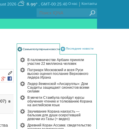
|
8.99°
, Saturday 08 August 2026
GMT-00:25:40
О нас
Контакты
Последние новости
Самыепопулярныеновости
В паломничестве Арбаин приняли
участие 22 миллиона человек
Патриарх Московский и всея Руси
высоко оценил послание Верховного
лидера Ирана
Лидер йеменской «Ансаруллы»: Дом
Саудиты защищают сионистов всеми
силами
В мечети Стамбула пройдут курсы
07) в
обучения чтению и толкованию Корана
на английском язык
Заучивание Корана наизусть —
бальзам для души осиротевшей
девочки из Газы (+ видео)
ства
Древний Коран Ассама: свидетельство