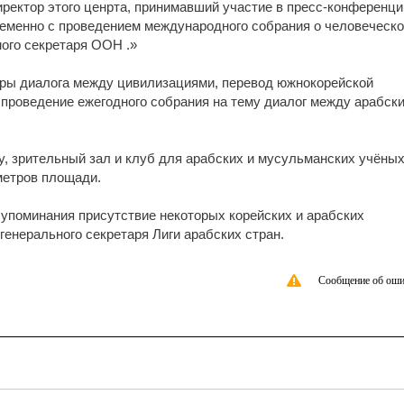
ректор этого ценрта, принимавший участие в пресс-конференци
временно с проведением международного собрания о человеческ
ного секретаря ООН .»
уры диалога между цивилизациями, перевод южнокорейской
и проведение ежегодного собрания на тему диалог между арабск
, зрительный зал и клуб для арабских и мусульманских учёных
метров площади.
 упоминания присутствие некоторых корейских и арабских
генерального секретаря Лиги арабских стран.
Сообщение об оши