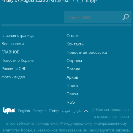
Friday 07 August 2026
,
GMT-09:34:17
8.99°
Главная страница
О нас
Все новости
Контакты
ГЛАВНОЕ
Новостная рассылка
Новости о Коране
Опросы
Россия и СНГ
Погода
фото - видео
Архив
Поиск
Связи
RSS
©
Все материальные
.
.
.
العربیة
.
فارسی
English
Français
Türkçe
и моральные права
этого веб-сайта принадлежат Международному информационному
агентству Коран, и незаконное пользование им расследуется законом.