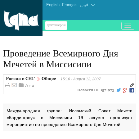
English
.
Français
.
فارسی
باز
Десктоп-версия
و
بسته
کردن
Проведение Всемирного Дня
منو
Мечетей в Миссисипи
Россия и СНГ
Общее
15:16 - August 12, 2007
Новости ID:
1571073
Международная группа: Исламский Совет Мечети
«Кардингроу» в Миссисипи 19 августа организует
мероприятие по проведению Всемирного Дня Мечетей