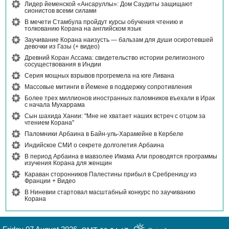
Лидер йеменской «Ансаруллы»: Дом Саудиты защищают
сионистов всеми силами
В мечети Стамбула пройдут курсы обучения чтению и
толкованию Корана на английском язык
Заучивание Корана наизусть — бальзам для души осиротевшей
девочки из Газы (+ видео)
Древний Коран Ассама: свидетельство истории религиозного
сосуществования в Индии
Серия мощных взрывов прогремела на юге Ливана
Массовые митинги в Йемене в поддержку сопротивления
Более трех миллионов иностранных паломников въехали в Ирак
с начала Мухаррама
Сын шахида Хании: "Мне не хватает наших встреч с отцом за
чтением Корана"
Паломники Арбаина в Байн-уль-Харамейне в Кербеле
Индийское СМИ о секрете долголетия Арбаина
В период Арбаина в мавзолее Имама Али проводятся программы
изучения Корана для женщин
Караван сторонников Палестины прибыл в Сребреницу из
Франции + Видео
В Ниневии стартовал масштабный конкурс по заучиванию
Корана