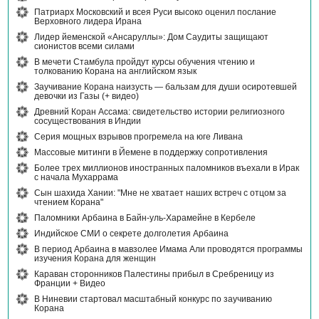
Патриарх Московский и всея Руси высоко оценил послание
Верховного лидера Ирана
Лидер йеменской «Ансаруллы»: Дом Саудиты защищают
сионистов всеми силами
В мечети Стамбула пройдут курсы обучения чтению и
толкованию Корана на английском язык
Заучивание Корана наизусть — бальзам для души осиротевшей
девочки из Газы (+ видео)
Древний Коран Ассама: свидетельство истории религиозного
сосуществования в Индии
Серия мощных взрывов прогремела на юге Ливана
Массовые митинги в Йемене в поддержку сопротивления
Более трех миллионов иностранных паломников въехали в Ирак
с начала Мухаррама
Сын шахида Хании: "Мне не хватает наших встреч с отцом за
чтением Корана"
Паломники Арбаина в Байн-уль-Харамейне в Кербеле
Индийское СМИ о секрете долголетия Арбаина
В период Арбаина в мавзолее Имама Али проводятся программы
изучения Корана для женщин
Караван сторонников Палестины прибыл в Сребреницу из
Франции + Видео
В Ниневии стартовал масштабный конкурс по заучиванию
Корана