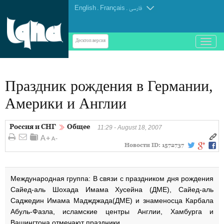
English
.
Français
.
فارسی
باز
Десктоп-версия
و
بسته
کردن
Праздник рождения в Германии,
منو
Америки и Англии
Россия и СНГ
Общее
11:29 - August 18, 2007
Новости ID:
1572737
Международная группа: В связи с праздником дня рождения
Сайед-аль Шохада Имама Хусейна (ДМЕ), Сайед-аль
Саджедин Имама Маджджада(ДМЕ) и знаменосца Карбала
Абуль-Фазла, исламские центры Англии, Хамбурга и
Вашингтона отмечают праздники.