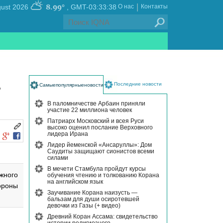
|
8.99°
, Friday 07 August 2026
GMT-03:33:38
О нас
Контакты
ь
Последние новости
Самыепопулярныеновости
В паломничестве Арбаин приняли
участие 22 миллиона человек
Патриарх Московский и всея Руси
высоко оценил послание Верховного
лидера Ирана
Лидер йеменской «Ансаруллы»: Дом
Саудиты защищают сионистов всеми
силами
В мечети Стамбула пройдут курсы
жного
обучения чтению и толкованию Корана
на английском язык
ороны
Заучивание Корана наизусть —
бальзам для души осиротевшей
девочки из Газы (+ видео)
Древний Коран Ассама: свидетельство