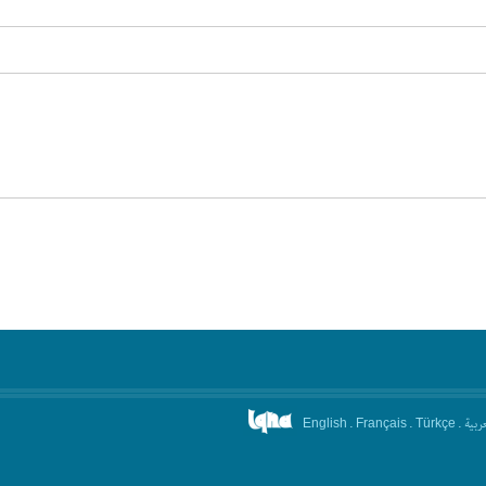
.
.
.
عربیة
English
Français
Türkçe