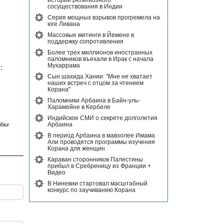
истории религиозного
сосуществования в Индии
Серия мощных взрывов прогремела на
юге Ливана
Массовые митинги в Йемене в
поддержку сопротивления
Более трех миллионов иностранных
паломников въехали в Ирак с начала
Мухаррама
:
Сын шахида Хании: "Мне не хватает
наших встреч с отцом за чтением
Корана"
Паломники Арбаина в Байн-уль-
Харамейне в Кербеле
Индийское СМИ о секрете долголетия
Арбаина
бке
В период Арбаина в мавзолее Имама
Али проводятся программы изучения
Корана для женщин
Караван сторонников Палестины
прибыл в Сребреницу из Франции +
Видео
В Ниневии стартовал масштабный
конкурс по заучиванию Корана