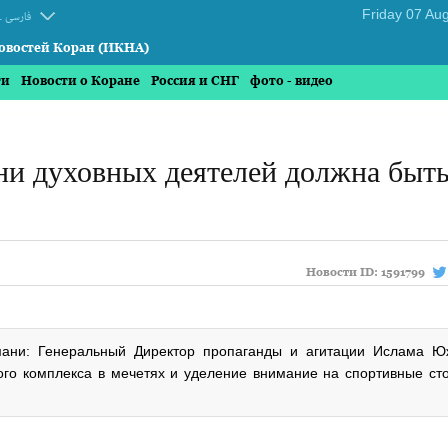
.
فارسی
овостей Коран (ИКНА)
ти
Новости о Коране
Россия и СНГ
фото - видео
и духовных деятелей должна быт
Новости ID:
1591799
мани: Генеральный Директор пропаганды и агитации Ислама Ю
ого комплекса в мечетях и уделение внимание на спортивные ст