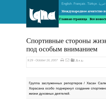
English
.
Français
.
Türkçe
.
العربیة
Международное агентство н
Главная страница
Все новос
Спортивные стороны жизн
под особым вниманием
9:29 - October 16, 2007
Группа заслуженных репортеров / Хасан Сал
Хорасана особо подчеркнул создание спортивн
жизни духовных деятелей.