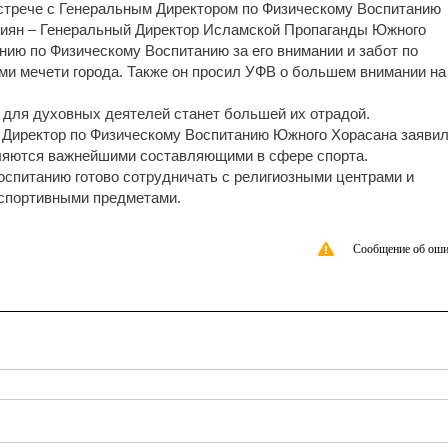
стрече с Генеральным Директором по Физическому Воспитанию
иян – Генеральный Директор Исламской Пропаганды Южного
ию по Физическому Воспитанию за его внимании и забот по
и мечети города. Также он просил УФВ о большем внимании на
а для духовных деятелей станет большей их отрадой.
 Директор по Физическому Воспитанию Южного Хорасана заявил
вляются важнейшими составляющими в сфере спорта.
оспитанию готово сотрудничать с религиозными центрами и
 спортивными предметами.
Сообщение об оши