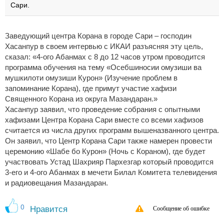
Сари.
Заведующий центра Корана в городе Сари – господин
Хасанпур в своем интервью с ИКАИ разъясняя эту цель,
сказал: «4-ого Абанмах с 8 до 12 часов утром проводится
программа обучения на тему «Осебшиносии омузиши ва
мушкилоти омузиши Курон» (Изучение проблем в
запоминание Корана), где примут участие хафизи
Священного Корана из округа Мазандаран.»
Хасанпур заявил, что проведение собрания с опытными
хафизами Центра Корана Сари вместе со всеми хафизов
считается из числа других программ вышеназванного центра.
Он заявил, что Центр Корана Сари также намерен провести
церемонию «Шабе бо Курон» (Ночь с Кораном), где будет
участвовать Устад Шахрияр Пархезгар который проводится
3-его и 4-ого Абанмах в мечети Билал Комитета телевидения
и радиовещания Мазандаран.
0
Нравится
Сообщение об ошибке