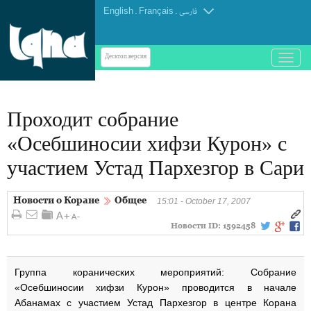
English
.
Français
.
فارسی
باز
Десктоп-версия
و
بسته
کردن
Проходит собрание
منو
«Осебшиносии хифзи Курон» с
участием Устад Пархезгор в Сари
Новости о Коране
Общее
15:01 - October 17, 2007
Новости ID:
1592458
Группа коранических мероприятий: Собрание
«Осебшиносии хифзи Курон» проводится в начале
Абанамах с участием Устад Пархезгор в центре Корана