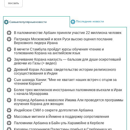
Последние новости
Самыепопулярныеновости
В паломничестве Арбаин приняли участие 22 миллиона человек
Патриарх Московский и всея Руси высоко оценил послание
Верховного лидера Ирана
В мечети Стамбула пройдут курсы обучения чтению и
толкованию Корана на английском язык
Заучивание Корана наизусть — бальзам для души осиротевшей
девочки из Газы (+ видео)
Древний Коран Ассама: свидетельство истории религиозного
сосуществования в Индии
Сын шахида Хании: "Мне не хватает наших встреч с отцом за
чтением Корана"
Более трех миллионов иностранных паломников въехали в Ирак
с начала Мухаррама
В период Арбаина в мавзолее Имама Али проводятся программы
изучения Корана для женщин
Индийское СМИ о секрете долголетия Арбаина
Массовые митинги в Йемене в поддержку сопротивления
Паломники Арбаина в Байн-уль-Харамейне в Кербеле
Караван сторонников Палестины прибыл в Сребреницу из