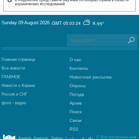
В Индонезии представили научный потенциал Ирана в области
коранических исследований
Sunday 09 August 2026
,
GMT-05:03:24
8.99°
Главная страница
О нас
Все новости
Контакты
ГЛАВНОЕ
Новостная рассылка
Новости о Коране
Опросы
Россия и СНГ
Погода
фото - видео
Архив
Поиск
Связи
RSS
©
Все материальные
.
.
.
العربیة
.
فارسی
English
Français
Türkçe