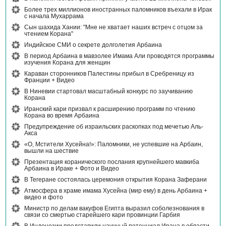
Более трех миллионов иностранных паломников въехали в Ирак
с начала Мухаррама
Сын шахида Хании: "Мне не хватает наших встреч с отцом за
чтением Корана"
Индийское СМИ о секрете долголетия Арбаина
В период Арбаина в мавзолее Имама Али проводятся программы
изучения Корана для женщин
Караван сторонников Палестины прибыл в Сребреницу из
Франции + Видео
В Ниневии стартовал масштабный конкурс по заучиванию
Корана
Иранский кари призвал к расширению программ по чтению
Корана во время Арбаина
Предупреждение об израильских раскопках под мечетью Аль-
Акса
«О, Мстители Хусейна!»: Паломники, не успевшие на Арбаин,
вышли на шествие
Презентация коранического послания крупнейшего мавкиба
Арбаина в Ираке + Фото и Видео
В Тегеране состоялась церемония открытия Корана Заферани
Атмосфера в храме имама Хусейна (мир ему) в день Арбаина +
видео и фото
Министр по делам вакуфов Египта выразил соболезнования в
связи со смертью старейшего кари провинции Гарбия