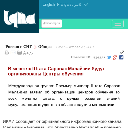
English
.
Français
.
فارسی
باز
Десктоп-версия
و
بسته
کردن
Россия и СНГ
Общее
منو
19:20 - October 20, 2007
Новости ID:
1593321
В мечетях Штата Саравак Малайзии будут
организованы Центры обучения
Международная группа: Премьер министр Штата Саравак
Малайзии заявил об организации центров обучения во
всех мечетях штата, с целью развития знаний
мусульманских студентов в области науки и математики.
ИКАИ сообщает от официального информационного канала
Малайзии – Барнама, что Абдутталиб Муталлеб – премьер