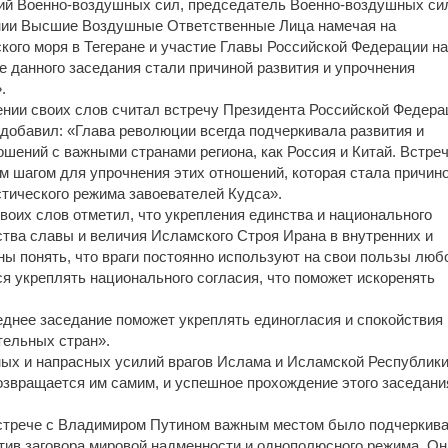
й Военно-воздушных сил, председатель Военно-воздушных си
ии Высшие Воздушные Ответственные Лица намечая на
кого моря в Тегеране и участие Главы Российской Федерации на
е данного заседания стали причиной развития и упрочнения
.
ии своих слов считал встречу Президента Российской Федера
добавил: «Глава революции всегда подчеркивала развития и
шений с важными странами региона, как Россия и Китай. Встре
 шагом для упрочнения этих отношений, которая стала причин
стического режима завоевателей Кудса».
оих слов отметил, что укрепления единства и национального
тва славы и величия Исламского Строя Ирана в внутренних и
ы понять, что враги постоянно используют на свои пользы люб
ся укреплять национального согласия, что поможет искоренять
днее заседание поможет укреплять единогласия и спокойствия
тельных стран».
ых и напрасных усилий врагов Ислама и Исламской Республик
 возвращается им самим, и успешное прохождение этого заседани
встрече с Владимиром Путином важным местом было подчеркив
ротив заговора мировой надменности и однополюсного режима. Он