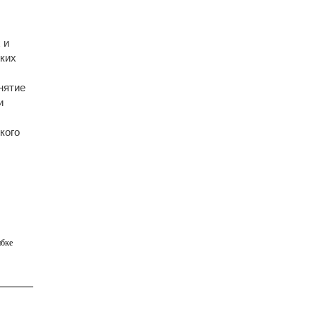
 и
ких
нятие
и
кого
бке