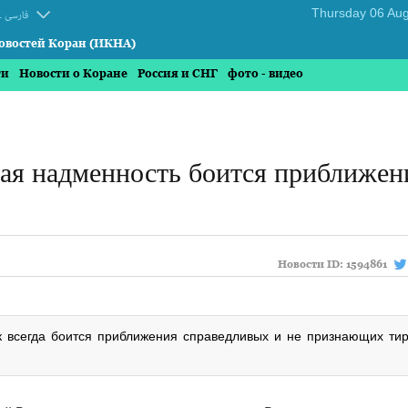
.
فارسی
овостей Коран (ИКНА)
ти
Новости о Коране
Россия и СНГ
фото - видео
я надменность боится приближен
Новости ID:
1594861
к всегда боится приближения справедливых и не признающих ти