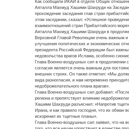
Как сообщили ИКАИ в отделе Общих отношени
Аяталла Махмуд Хашими Шахруди на Заседан
прохождение заседания глав стран прибалтийс
этом заседании, сказал: «Успешное проведени
взаимоотношений стран Прибалтийского моря»
Аяталла Махмуд Хашими Шахруди в продолжен
Верховной Главой Революции очень важным и 
улучшения политических и экономических отно
президента Российской Федерации был важным
недовольства врагов Ислама, особенно сиони
Глава Военно-воздушных сил в продолжении св
согласия является очень важным для постоянс
внешних строях. Он также отметил: «Мы должн
вида разногласия, и нам непременно приходит
недоброжелательного плана врагов».
Глава Военно-воздушных сил добавил: «После
региона и препятствует влиянию недоброжела
Хашими Шахруди разъяснил: «Напротив тщетн
Ирана, и как правило господня, что их обман
искоренил их тщетные планы».
Глава Военно-воздушных сил заявил, что на 
того, что все нации упорствуют в единстве п