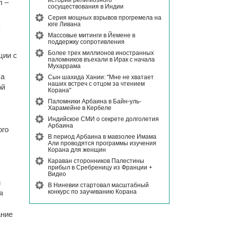
истории религиозного
л –
сосуществования в Индии
Серия мощных взрывов прогремела на
юге Ливана
Массовые митинги в Йемене в
поддержку сопротивления
Более трех миллионов иностранных
ции с
паломников въехали в Ирак с начала
Мухаррама
ча
Сын шахида Хании: "Мне не хватает
наших встреч с отцом за чтением
ой
Корана"
Паломники Арбаина в Байн-уль-
Харамейне в Кербеле
Индийское СМИ о секрете долголетия
Арбаина
ого
В период Арбаина в мавзолее Имама
Али проводятся программы изучения
Корана для женщин
Караван сторонников Палестины
прибыл в Сребреницу из Франции +
Видео
и
В Ниневии стартовал масштабный
конкурс по заучиванию Корана
я
ание