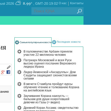
|
8.99°
, Thursday 06 August 2026
GMT-20:19:02
О нас
Контакты
Последние новости
Самыепопулярныеновости
ия
В паломничестве Арбаин приняли
участие 22 миллиона человек
Патриарх Московский и всея Руси
высоко оценил послание Верховного
лидера Ирана
Лидер йеменской «Ансаруллы»: Дом
Саудиты защищают сионистов всеми
силами
В мечети Стамбула пройдут курсы
обучения чтению и толкованию Корана
на английском язык
ранию
Заучивание Корана наизусть —
бальзам для души осиротевшей
девочки из Газы (+ видео)
Древний Коран Ассама: свидетельство