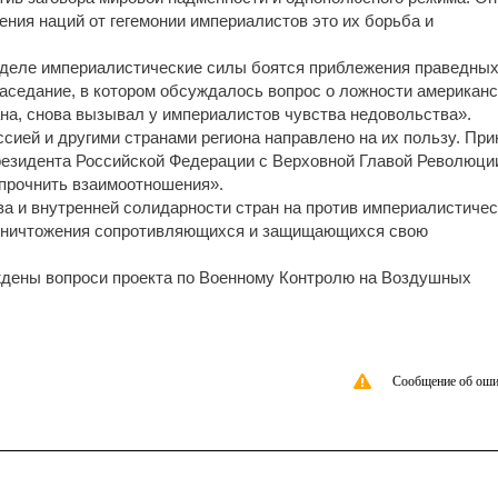
ения наций от гегемонии империалистов это их борьба и
деле империалистические силы боятся приблежения праведных
аседание, в котором обсуждалось вопрос о ложности американс
на, снова вызывал у империалистов чувства недовольства».
ией и другими странами региона направлено на их пользу. При
президента Российской Федерации с Верховной Главой Революци
упрочнить взаимоотношения».
 и внутренней солидарности стран на против империалистичес
 уничтожения сопротивляющихся и защищающихся свою
ждены вопроси проекта по Военному Контролю на Воздушных
Сообщение об оши