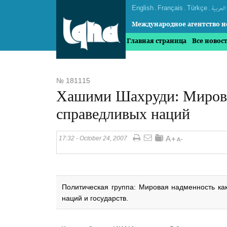
English
.
Français
.
Türkçe
.
العربیة
Международное агентство н
Главная страница
Все новос
№ 181115
Хашими Шахруди: Мирова
справедливых наций
17:32 - October 24, 2007
Политическая группа: Мировая надменность ка
наций и государств.